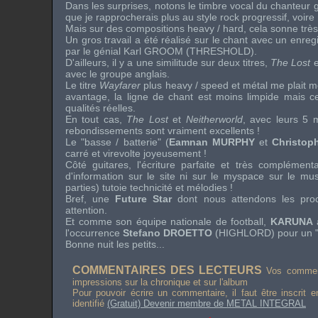
Dans les surprises, notons le timbre vocal du chanteur g
que je rapprocherais plus au style rock progressif, voire
Mais sur des compositions
heavy
/
hard
, cela sonne très
Un gros travail a été réalisé sur le chant avec un enre
par le génial
Karl GROOM
(
THRESHOLD
).
D'ailleurs, il y a une similitude sur deux titres,
The Lost
e
avec le groupe anglais.
Le titre
Wayfarer
plus
heavy
/
speed
et métal me plait 
avantage, la ligne de chant est moins limpide mais c
qualités réelles.
En tout cas,
The Lost
et
Neitherworld
, avec leurs 5 
rebondissements sont vraiment excellents !
Le "basse / batterie" (
Eamnan MURPHY
et
Christop
carré et virevolte joyeusement !
Côté guitares, l'écriture parfaite et très complément
d'information sur le site ni sur le
myspace
sur le mus
parties) tutoie technicité et mélodies !
Bref, une
Future Star
dont nous attendons les proc
attention.
Et comme son équipe nationale de football,
KARUNA
a
l'occurrence
Stefano DROETTO
(
HIGHLORD
) pour un 
Bonne nuit les petits...
COMMENTAIRES DES LECTEURS
Vos comment
impressions sur la chronique et sur l'album
Pour pouvoir écrire un commentaire, il faut être inscrit 
identifié
(Gratuit) Devenir membre de METAL INTEGRAL