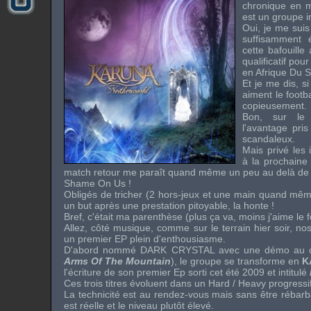
chronique en 
est un groupe ir
Oui, je me suis
suffisamment 
cette bafouill
qualificatif pou
en Afrique Du 
Et je me dis, s
aiment le footba
copieusement.
Bon, sur le
l'avantage pris
scandaleux.
Mais privé les 
à la prochain
match retour me paraît quand même un peu au delà de la
Shame On Us
!
Obligés de tricher (2 hors-jeux et une main quand mêm
un but après une prestation pitoyable, la honte !
Bref, c'était ma parenthèse (plus ça va, moins j'aime le f
Allez, côté musique, comme sur le terrain hier soir, nos
un premier
EP
plein d'enthousiasme.
D'abord nommé
DARK CRYSTAL
avec une
démo
au c
Arms Of The Mountain
), le groupe se transforme en
K
l'écriture de son premier
Ep
sorti cet été 2009 et intitulé
Ces trois titres évoluent dans un
Hard
/
Heavy
progressif
La technicité est au rendez-vous mais sans être rébarb
est réelle et le niveau plutôt élevé.