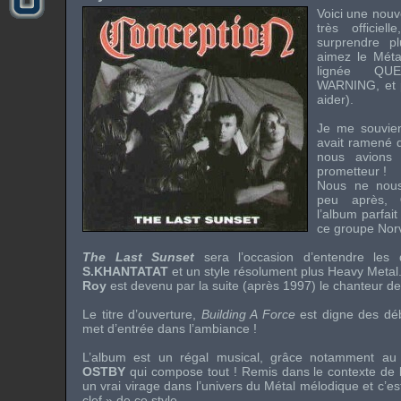
Voici une nouve
très officie
surprendre p
aimez le Métal
lignée
QUE
WARNING
, et
aider).
Je me souvie
avait ramené d
nous avions 
prometteur !
Nous ne nous
peu après,
l’album parfait
ce groupe Nor
The Last Sunset
sera l’occasion d’entendre les
S.KHANTATAT
et un style résolument plus
Heavy Metal
Roy
est devenu par la suite (après 1997) le chanteur d
Le titre d’ouverture,
Building A Force
est digne des dé
met d’entrée dans l’ambiance !
L’album est un régal musical, grâce notamment au 
OSTBY
qui compose tout ! Remis dans le contexte de
un vrai virage dans l’univers du Métal mélodique et c’e
clef » de ce style.