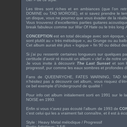
Les titres sont riches et en ambiances (que l’on r
DOMINE
ou
TAD MOROSE
), et si savez prendre le t
un disque, vous ne pourrez que vous évader de la réalit
Vous trouverez d’excellentes parties guitares acoustiqu
break fabuleux comme sur
War Of Hate
ou le très long
CONCEPTION
est en total décalage avec son époque,
sont plutôt au « très mélodique », au
Grunge
ou au balb
Cet album aurait été plus « logique » fin 90 ou début 
Si j’ai pu ressentir certaines longueurs sur quelques p
certitude d’avoir ré écouté un album « clef » de notre un
Je vous invite à découvrir
The Last Sunset
et son
progressif, pur comme les eaux sombres et profondes d
Fans de
QUEENRYCHE
,
FATES WARNING
,
TAD M
n’hésitez pas à découvrir cet album, vous risquez d’êt
ce bel exemple d’Underground de qualité !
Pour info cet album initialement sorti en 1991 sur le l
NOISE
en 1993.
Enfin si vous n'avez pas écouté l'album de 1993 de
CO
c'est celui qui les a vraiment fait connaître, et il est à éc
Style :
Heavy Metal
mélodique / Progressif
Partie Artistique: 2,5/5