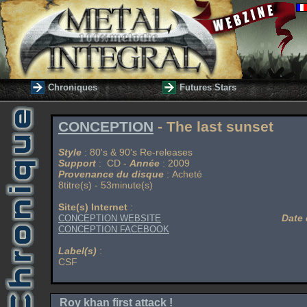
Chroniques
Futures Stars
CONCEPTION
- The last sunset
Style
: 80's & 90's Re-releases
Support
: CD -
Année
: 2009
Provenance du disque
: Acheté
8titre(s) - 53minute(s)
Site(s) Internet
:
Date 
CONCEPTION WEBSITE
CONCEPTION FACEBOOK
Label(s)
:
CSF
Roy khan first attack !