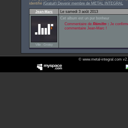
identifié
(Gratuit) Devenir membre de METAL INTEGRAL
Le samedi 3 août 2013
Jean-Marc
Cet album est un pur bonheur
Commentaire de
Rémifm
:
Je confirme 
commentaire Jean-Marc !
Ville : Groisy
© www.metal-integral.com v2.5