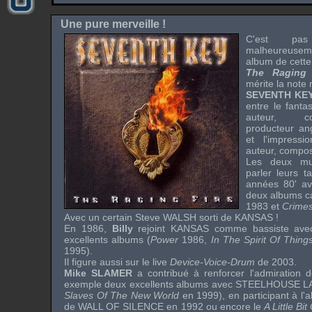
Une pure merveille !
C'est pa
malheureusem
album de cette 
The Raging 
mérite la note
SEVENTH KE
entre le fantas
auteur, com
producteur an
et l'impressi
auteur, compos
Les deux mus
parler leurs t
années 80' a
deux albums c
1983 et
Crimes
Avec un certain
Steve WALSH
sorti de
KANSAS
!
En 1986,
Billy
rejoint
KANSAS
comme bassiste av
excellents albums (
Power
1986,
In The Spirit Of Thing
1995).
Il figure aussi sur le
live
Device-Voice-Drum
de 2003.
Mike SLAMER
a contribué à renforcer l'admiration 
exemple deux excellents albums avec
STEELHOUSE L
Slaves Of The New World
en 1999), en participant à l
de
WALL OF SILENCE
en 1992 ou encore le
A Little Bit