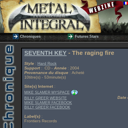
Chroniques
Futures Stars
SEVENTH KEY
- The raging fire
Style
:
Hard Rock
Support
: CD -
Année
: 2004
Provenance du disque
: Acheté
10titre(s) - 53minute(s)
Site(s) Internet
:
MIKE SLAMER MYSPACE
Date 
BILLY GREER WEBSITE
MIKE SLAMER FACEBOOK
BILLY GREER FACEBOOK
Label(s)
:
Frontiers Records