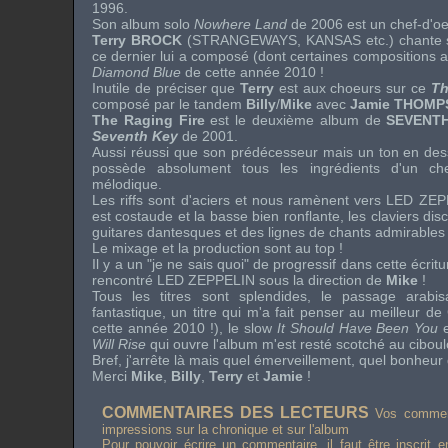
1996.
Son album solo
Nowhere Land
de 2006 est un chef-d'oe
Terry BROCK
(
STRANGEWAYS
,
KANSAS
etc.) chante 
ce dernier lui a composé (dont certaines compositions 
Diamond Blue
de cette année 2010 !
Inutile de préciser que
Terry
est aux choeurs sur ce
Th
composé par le tandem
Billy
/
Mike
avec
Jamie THOM
The Raging Fire
est le deuxième album de
SEVENT
Seventh Key
de 2001.
Aussi réussi que son prédécesseur mais un ton en des
possède absolument tous les ingrédients d'un ch
mélodique.
Les
riffs
sont d'aciers et nous ramènent vers
LED ZEP
est costaude et la basse bien ronflante, les claviers dis
guitares dantesques et des lignes de chants admirables 
Le mixage et la production sont au top !
Il y a un "je ne sais quoi" de progressif dans cette écri
rencontré
LED ZEPPELIN
sous la direction de
Mike
!
Tous les titres sont splendides, le passage arabi
fantastique, un titre qui m'a fait penser au meilleur de
cette année 2010 !), le slow
It Should Have Been You
Will Rise
qui ouvre l'album m'est resté scotché au ciboul
Bref, j'arrête là mais quel émerveillement, quel bonheur
Merci
Mike
,
Billy
,
Terry
et
Jamie
!
COMMENTAIRES DES LECTEURS
Vos comment
impressions sur la chronique et sur l'album
Pour pouvoir écrire un commentaire, il faut être inscrit 