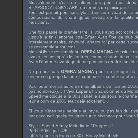
Musicalement c’est un album qui pour moi dépass
RHAPSODY
et
SKYLARK
, en termes de plaisir pur !
Tout est parfait pour ce style …tant au niveau de la pr
compositions, du chant qu’au niveau de la qualité 
musiciens…
Une fois passé le premier titre, si vous avez accroché,
jusqu’à la fin (l’énorme titre
Edgar Allan Poe
de plus d
littéralement aspiré, envouté, abasourdi par cette succe
se ressemblent souvent…
Mais si ils se ressemblent,
OPERA MAGNA
réussit le to
avaler les uns après les autres, comme autant de cuille
Avec l’énorme avantage de ne pas nous rendre malades à
Ne prenez pas
OPERA MAGNA
pour un groupe de
encore ce groupe la joue « sérieux », « sombre » et « cré
Voici pour moi un autre de mes albums de l’année 2010 (e
pas nombreux)… !
Viva Espana
! Championne du Mon
Speed
mélodique à la 90’s ! Bref je suis sous le charme 
leur album de 2006 était déjà excellent…
Si vous n’êtes pas habitué au style, ou pas fan du st
par découvrir quelques titres sur le
Myspace
pour vous f
Style :
Speed Heavy
Melodique / Progressif
Partie Artistique: 4/5
Intérêt pour les Fans de
80’s Heavy Metal
: 5/5