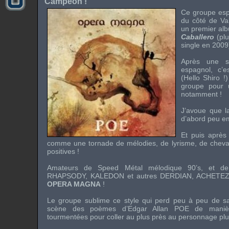
Campeon !
Ce groupe esp
du côté de Val
un premier alb
Caballero
(plu
single
en 2009
Après une so
espagnol, c’
(Hello
Shiro
!)
groupe pour 
notamment !
J’avoue que la
d’abord peu e
Et puis après 
comme une tornade de mélodies, de lyrisme, de cheva
positives !
Amateurs de
Speed Métal
mélodique 90’s, et d
RHAPSODY
,
KALEDON
et autres
DERDIAN
, ACHETEZ
OPERA MAGNA
!
Le groupe sublime ce style qui perd peu à peu de s
scène des poèmes d’
Edgar Allan POE
de manière
tourmentées pour coller au plus près au personnage p