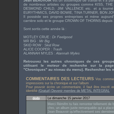
Jean BEAUVOIR
est un boulimique de travail et il a par
de nombreux artistes ou groupes comme
KISS
,
THE
DESMOND CHILD
,
JIM VALLENCE
etc. et a tourné
EURYTHMICS
,
DAVID BOWIE
,
TINA TURNER
,
BON JO
Il possède ses propres entreprises et mène aujourd'
carrière solo et le groupe
CROWN OF THORNS
depuis 
Sont sortis cette année là :
MOTLEY CRUE
:
Dr Feelgood
MR BIG
:
Mr Big
SKID ROW
:
Skid Row
ALICE COOPER
:
Trash
ALANNAH MYLES
:
Alannah Myles
Retrouvez les autres chroniques de ces grou
utilisant le moteur de recherche sur la pag
"Chroniques" au niveau du menu). Rechercher les m
COMMENTAIRES DES LECTEURS
Vos comment
impressions sur la chronique et sur l'album
Pour pouvoir écrire un commentaire, il faut être inscrit 
identifié
(Gratuit) Devenir membre de METAL INTEGRAL
Le dimanche 15 janvier 2017
dodo
Merci Rémifm tu fais remonter tellement de 
chro, un album juste remarquable qui a placé 
Jean Beauvoir qu'effectivement ses dernières