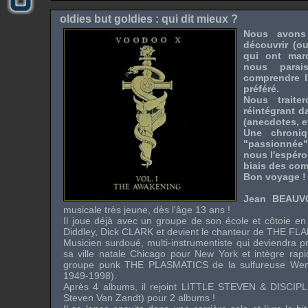
oldies but goldies
: qui dit mieux ?
Nous avons
découvrir (o
qui ont mar
nous parai
comprendre l
préféré.
Nous traite
réintégrant d
(anecdotes, et
Une chroni
"passionnée"
nous l'espéron
biais des comm
Bon voyage !
Jean BEAU
musicale très jeune, dès l'âge 13 ans !
Il joue déjà avec un groupe de son école et côtoie e
Diddley
,
Dick CLARK
et devient le chanteur de
THE FL
Musicien surdoué, multi-instrumentiste qui deviendra pr
sa ville natale
Chicago
pour
New York
et intègre rap
groupe punk
THE PLASMATICS
de la sulfureuse
Wen
1949-1998).
Après 4 albums, il rejoint
LITTLE STEVEN & DISCIP
Steven Van Zandt
) pour 2 albums !