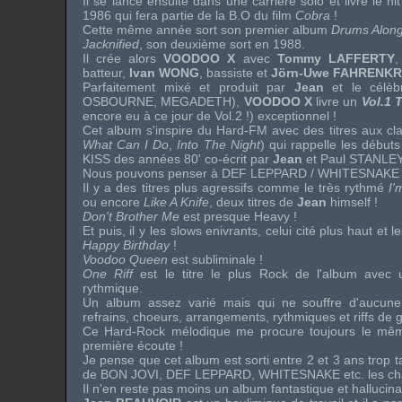
Il se lance ensuite dans une carrière solo et livre le
hit
1986 qui fera partie de la
B.O
du film
Cobra
!
Cette même année sort son premier album
Drums Alon
Jacknified
, son deuxième sort en 1988.
Il crée alors
VOODOO X
avec
Tommy LAFFERTY
,
batteur,
Ivan WONG
, bassiste et
Jörn-Uwe FAHRENK
Parfaitement mixé et produit par
Jean
et le célè
OSBOURNE
,
MEGADETH
),
VOODOO X
livre un
Vol.1 
encore eu à ce jour de Vol.2 !) exceptionnel !
Cet album s'inspire du
Hard-FM
avec des titres aux cla
What Can I Do
,
Into The Night
) qui rappelle les début
KISS
des années 80' co-écrit par
Jean
et
Paul STANLE
Nous pouvons penser à
DEF LEPPARD
/
WHITESNAKE
Il y a des titres plus agressifs comme le très rythmé
I'
ou encore
Like A Knife
, deux titres de
Jean
himself
!
Don't Brother Me
est presque
Heavy
!
Et puis, il y les slows enivrants, celui cité plus haut et l
Happy Birthday
!
Voodoo Queen
est subliminale !
One Riff
est le titre le plus
Rock
de l'album avec 
rythmique.
Un album assez varié mais qui ne souffre d'aucune
refrains, choeurs, arrangements, rythmiques et
riffs
de g
Ce
Hard-Rock
mélodique me procure toujours le même
première écoute !
Je pense que cet album est sorti entre 2 et 3 ans trop 
de
BON JOVI
,
DEF LEPPARD
,
WHITESNAKE
etc. les
ch
Il n'en reste pas moins un album fantastique et hallucina