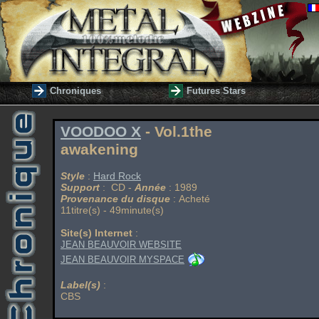
Chroniques
Futures Stars
VOODOO X
- Vol.1the
awakening
Style
:
Hard Rock
Support
: CD -
Année
: 1989
Provenance du disque
: Acheté
11titre(s) - 49minute(s)
Site(s) Internet
:
JEAN BEAUVOIR WEBSITE
JEAN BEAUVOIR MYSPACE
Label(s)
:
CBS