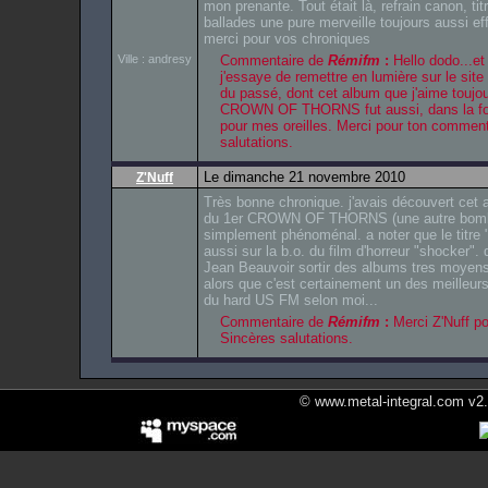
mon prenante. Tout était là, refrain canon, t
ballades une pure merveille toujours aussi ef
merci pour vos chroniques
Ville : andresy
Commentaire de
Rémifm
:
Hello dodo...et
j'essaye de remettre en lumière sur le sit
du passé, dont cet album que j'aime toujou
CROWN OF THORNS fut aussi, dans la fou
pour mes oreilles. Merci pour ton comment
salutations.
Le dimanche 21 novembre 2010
Z'Nuff
Très bonne chronique. j'avais découvert cet 
du 1er CROWN OF THORNS (une autre bombe!
simplement phénoménal. a noter que le titre 
aussi sur la b.o. du film d'horreur "shocker"
Jean Beauvoir sortir des albums tres moyen
alors que c'est certainement un des meilleur
du hard US FM selon moi...
Commentaire de
Rémifm
:
Merci Z'Nuff po
Sincères salutations.
© www.metal-integral.com v2.5