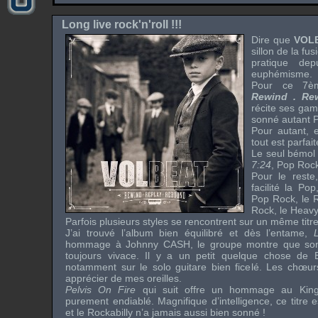
Long live rock'n'roll !!!
Dire que
VOL
sillon de la fu
pratique de
euphémisme.
Pour ce 7èm
Rewind . Re
récite ses gam
sonné autant 
Pour autant, e
tout est parfa
Le seul bémol p
7:24
, Pop Roc
Pour le rest
facilité la Po
Pop Rock, le R
Rock, le Heavy
Parfois plusieurs styles se rencontrent sur un même tit
J’ai trouvé l’album bien équilibré et dès l’entame,
hommage à
Johnny CASH
, le groupe montre que son
toujours vivace. Il y a un petit quelque chose de B
notamment sur le solo guitare bien ficelé. Les chœurs
apprécier de mes oreilles.
Pelvis On Fire
qui suit offre un hommage au Kin
purement endiablé. Magnifique d’intelligence, ce titre
et le Rockabilly n’a jamais aussi bien sonné !