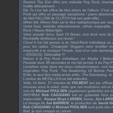
Rewind The Exit
offre une mélodie Pop Rock charmeu
instille délicatement.
Die To Live
fait office de titre phare de l’album. C’est 
Punk qui offre un passage saxophone / piano absolume
de
Neil FALLOW
de
CLUTCH
fait son petit effet…
When We Where Kids
est le titre radiophonique par e
chant haut, mélodie attendrissante, refrain imparable, l
Rock / Heavy Métal light.
Vient ensuite
Sorry Sack Of Bones
, tout droit sorti d
Rockabilly ténébreux est réussi !
Cloud 9
me fait penser à du Hard-Rock mélodique au ch
pour les radios.
Cheapside Sloggers
vient réveiller m
emprunté à la musique Thrash, suivi d’un solo dantes
–
EXODUS
). Délectable !!!
Retour à la Pop Rock mélodique sur
Maybe I Believ
Parasite
dure 38 secondes et me fait penser à du Pop P
Leviathan
reste dans les clous radiophoniques, rock bie
inspiration Pop Punk.
The Awakening Of Bonnie Par
Enfin, le seul titre métal arrive enfin,
The Everlasting
, et
L’ombre de
METALLICA
se fait entendre.
Voilà, 14 titres, 57 minutes de
VOLBEAT
pur jus, effica
nouveau sous le soleil, reste que ces musiciens ont un tal
voix de
Michael POULSEN
(également guitariste) est to
ANTHRAX
Rob CAGGIANO
est un guitariste hors pa
impeccable :
Kaspar Boye LARSEN
, basse,
Jon LARS
Le mixage de
Joe BARRESI
, la production de
Jacob 
Rob CAGGIANO
et
Michael POULSEN
sont juste des 
Bref, je suis conquis et j’adore…