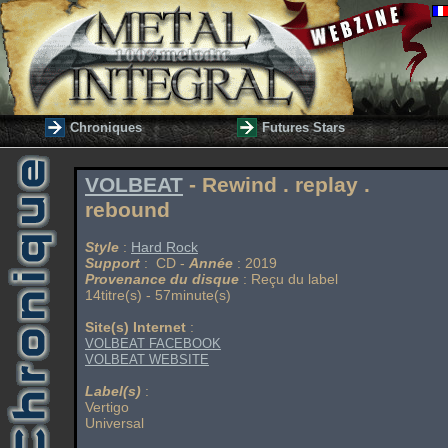
Chroniques
Futures Stars
VOLBEAT
- Rewind . replay .
rebound
Style
:
Hard Rock
Support
: CD -
Année
: 2019
Provenance du disque
: Reçu du label
14titre(s) - 57minute(s)
Site(s) Internet
:
VOLBEAT FACEBOOK
VOLBEAT WEBSITE
Label(s)
:
Vertigo
Universal