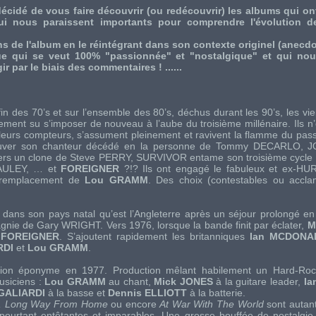
cidé de vous faire découvrir (ou redécouvrir) les albums qui o
i nous paraissent importants pour comprendre l'évolution de
s de l'album en le réintégrant dans son contexte originel (anecdote
e qui se veut 100% "passionnée" et "nostalgique" et qui nous
ir par le biais des commentaires ! ......
in des 70’s et sur l’ensemble des 80’s, déchus durant les 90’s, les viei
ement su s’imposer de nouveau à l’aube du troisième millénaire. Ils n
leurs compteurs, s’assument pleinement et ravivent la flamme du pas
ouver son chanteur décédé en la personne de
Tommy DECARLO
,
J
ers un clone de
Steve PERRY
,
SURVIVOR
entame son troisième cycle
AULEY
, … et
FOREIGNER
?!? Ils ont engagé le fabuleux et ex-
HUR
 remplacement de
Lou GRAMM
. Des choix (contestables ou accla
 dans son pays natal qu’est l’Angleterre après un séjour prolongé e
gnie de
Gary WRIGHT
. Vers 1976, lorsque la bande finit par éclater,
M
e
FOREIGNER
. S’ajoutent rapidement les britanniques
Ian MCDONA
RDI
et
Lou GRAMM
.
ction éponyme en 1977. Production mêlant habilement un Hard-Ro
usiciens :
Lou GRAMM
au chant,
Mick JONES
à la guitare leader,
I
GALIARDI
à la basse et
Dennis ELLIOTT
à la batterie.
, Long Way From Home
ou encore
At War With The World
sont autan
 pourtant entêtantes et imparables. Une grosse bouffée de nostalgi