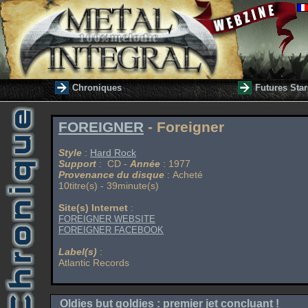
Chroniques
Futures Star
FOREIGNER
- Foreigner
Style
:
Hard Rock
Support
: CD -
Année
: 1977
Provenance du disque
: Acheté
10titre(s) - 39minute(s)
Site(s) Internet
:
FOREIGNER WEBSITE
FOREIGNER FACEBOOK
Label(s)
:
Atlantic Records
Oldies but goldies : premier jet concluant !