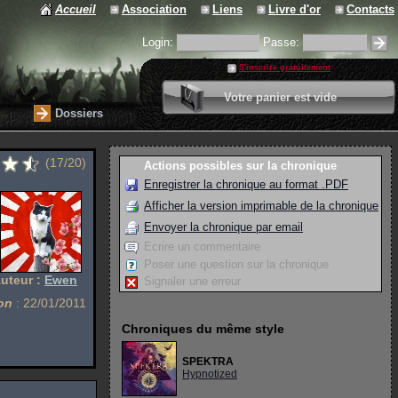
Accueil
Association
Liens
Livre d'or
Contacts
Login:
Passe:
S'inscrire gratuitement
0 article
Votre panier est vide
Valider votre panier
Dossiers
(17/20)
Actions possibles sur la chronique
Enregistrer la chronique au format .PDF
Afficher la version imprimable de la chronique
Envoyer la chronique par email
Ecrire un commentaire
Poser une question sur la chronique
uteur :
Ewen
Signaler une erreur
on
: 22/01/2011
Chroniques du même style
SPEKTRA
Hypnotized