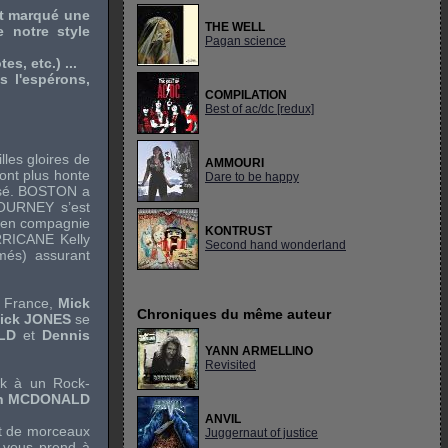
nt marqué une
THE WELL
 notre style
Pagan science
s, etc.) ...
 l'espérons,
COMPILATION
Best of ac/dc [redux]
lles gloires de
AMMOURI
’ont plus honte
Dare to be happy
sé.
BOSTON
a
OURNEY
s’est
 en compagnie
KONTRUST
RICANE
Kelly
Second hand wonderland
més) assurant
n France,
Mick
Chroniques du même auteur
ick JONES
se
LD
et
Dennis
YANN ARMELLINO
Revisited
ck à un Rock-
an MCDONALD
ANVIL
t de morceaux
Juggernaut of justice
e vous prend à