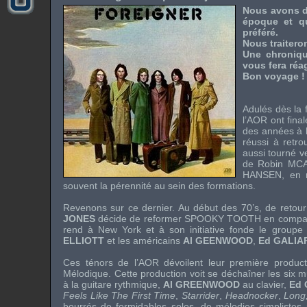
Nous avons dé
époque et qu
préféré.
Nous traiteron
Une chroniqu
vous fera réag
Bon voyage !
Adulés dès la f
l’
AOR
ont final
des années à 
réussi à retr
aussi tourné v
de
Robin MC
HANSEN
, en
souvent la pérennité au sein des formations.
Revenons sur ce dernier. Au début des 70’s, de retour
JONES
décide de reformer
SPOOKY TOOTH
en compa
rend à New York et à son initiative fonde le group
ELLIOTT
et les américains
Al GEENWOOD
,
Ed GALIA
Ces ténors de l’AOR dévoilent leur première produ
Mélodique. Cette production voit se déchaîner les six m
à la guitare rythmique,
Al GREENWOOD
au clavier,
Ed 
Feels Like The First Time
,
Starrider
,
Headnocker
,
Long
bourrés de formidables solos, de mélodies simplistes