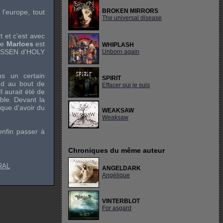
BROKEN MIRRORS
l'europe, tout
The universal disease
 et c'est avec
te
Marloes
est
WHIPLASH
ASSEN
d'
HOLY
Unborn again
s un certain
SPIRIT
nd au bout de
Effacer qui je suis
l aurait été de
ble. Devant la
que d'avoir du
WEAKSAW
Weaksaw
nfin passer à
Chroniques du même auteur
RAL
ANGELDARK
Angélique
VINTERBLOT
For asgard