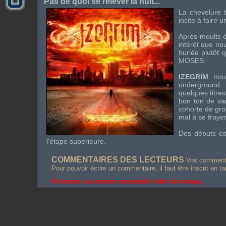
Pas de quoi se relever la nuit...
La chevelure b
incite à faire 
Après moults 
intérêt que no
hurlée plutôt 
MOSES
.
IZEGRIM
trou
underground. 
quelques titres
bon ton de va
cohorte de gro
mal à se fray
Des débuts co
l'étape supérieure.
COMMENTAIRES DES LECTEURS
Vos commentai
Pour pouvoir écrire un commentaire, il faut être inscrit en t
Personne n'a encore commenté cette chronique.