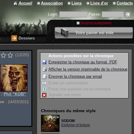
Accueil
Association
Liens
Livre d'or
Contacts
Login:
Passe:
S'inscrire gratuitement
0 article
Votre panier est vide
Valider votre panier
Dossiers
(12/20)
Actions possibles sur la chronique
Enregistrer la chronique au format .PDF
Afficher la version imprimable de la chronique
Envoyer la chronique par email
Ecrire un commentaire
Poser une question sur la chronique
 :
Phil "KOB"
Signaler une erreur
on
: 14/03/2011
Chroniques du même style
SODOM
Epitome of torture