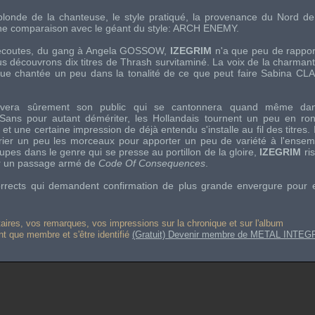
londe de la chanteuse, le style pratiqué, la provenance du Nord de 
une comparaison avec le géant du style:
ARCH ENEMY
.
écoutes, du gang à
Angela GOSSOW
,
IZEGRIM
n'a que peu de rapport
us découvrons dix titres de Thrash survitaminé. La voix de la charman
que chantée un peu dans la tonalité de ce que peut faire
Sabina CL
vera sûrement son public qui se cantonnera quand même dan
Sans pour autant démériter, les Hollandais tournent un peu en ro
 et une certaine impression de déjà entendu s'installe au fil des titres. I
rier un peu les morceaux pour apporter un peu de variété à l'ensem
upes dans le genre qui se presse au portillon de la gloire,
IZEGRIM
ris
er un passage armé de
Code Of Consequences
.
rrects qui demandent confirmation de plus grande envergure pour e
res, vos remarques, vos impressions sur la chronique et sur l'album
ant que membre et s'être identifié
(Gratuit) Devenir membre de METAL INTEG