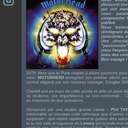
découvrir (ou
qui ont mar
nous parai
comprendre l
préféré.
Nous traite
réintégrant d
(anecdotes, et
Une chroni
"passionnée"
nous l'espéron
biais des comm
Bon voyage !
1979. Alors que le
Punk
respire à pleins poumons pour
vivre,
MOTORHEAD
enregistre son premier album pou
contrat négocié par son nouveau manager,
Douglas SM
Overkill
sort en mars de cette année et jette un pavé da
sa virulence, son impertinence, sa non-conformité… Cl
au maximum de leur puissance.
Démarrant par une double grosse caisse –
Phil T
mémorable un nouveau code rythmique que d’autres n’
surpasser - que rejoint rapidement la guitare ultra sat
et la voix sale et rugueuse de
Lemmy
qui scande tout d
sentir le son, c'est quand il est bon et fort
". Tous les élé