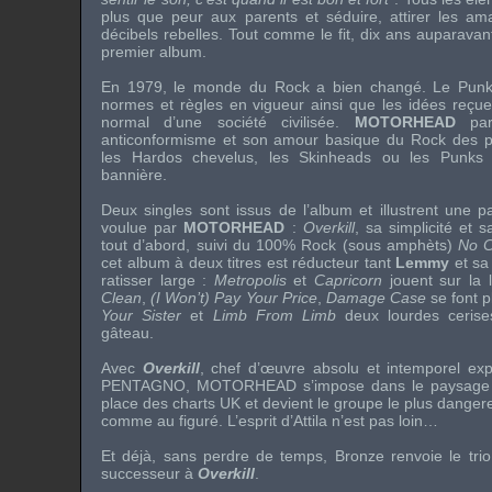
plus que peur aux parents et séduire, attirer les a
décibels rebelles. Tout comme le fit, dix ans auparavan
premier album.
En 1979, le monde du
Rock
a bien changé. Le
Pun
normes et règles en vigueur ainsi que les idées reçu
normal d’une société civilisée.
MOTORHEAD
pa
anticonformisme et son amour basique du
Rock
des p
les Hardos chevelus, les Skinheads ou les Punks
bannière.
Deux singles sont issus de l’album et illustrent une p
voulue par
MOTORHEAD
:
Overkill
, sa simplicité et 
tout d’abord, suivi du 100%
Rock
(sous amphèts)
No C
cet album à deux titres est réducteur tant
Lemmy
et sa
ratisser large :
Metropolis
et
Capricorn
jouent sur la 
Clean
,
(I Won’t) Pay Your Price
,
Damage Case
se font p
Your Sister
et
Limb From Limb
deux lourdes cerise
gâteau.
Avec
Overkill
, chef d’œuvre absolu et intemporel exp
PENTAGNO
,
MOTORHEAD
s’impose dans le paysag
place des charts
UK
et devient le groupe le plus danger
comme au figuré. L’esprit d’
Attila
n’est pas loin…
Et déjà, sans perdre de temps,
Bronze
renvoie le tr
successeur à
Overkill
.