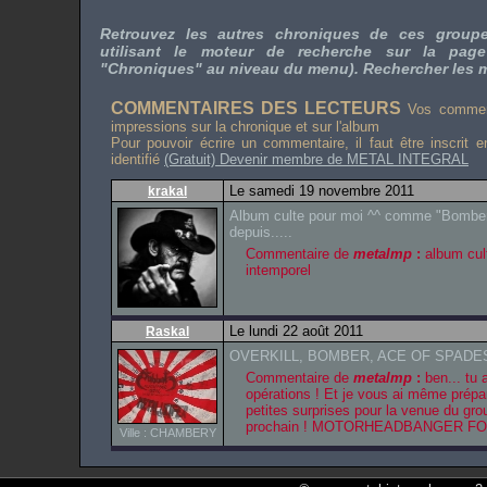
Retrouvez les autres chroniques de ces grou
utilisant le moteur de recherche sur la pag
"Chroniques" au niveau du menu). Rechercher les 
COMMENTAIRES DES LECTEURS
Vos comment
impressions sur la chronique et sur l'album
Pour pouvoir écrire un commentaire, il faut être inscrit 
identifié
(Gratuit) Devenir membre de METAL INTEGRAL
Le samedi 19 novembre 2011
krakal
Album culte pour moi ^^ comme "Bomber"
depuis.....
Commentaire de
metalmp
:
album cult
intemporel
Le lundi 22 août 2011
Raskal
OVERKILL, BOMBER, ACE OF SPADES .....
Commentaire de
metalmp
:
ben... tu 
opérations ! Et je vous ai même prépa
petites surprises pour la venue du gr
prochain ! MOTORHEADBANGER FOR
Ville : CHAMBERY