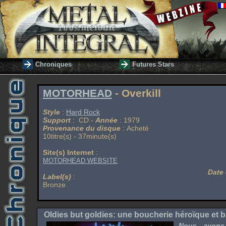
Chroniques
Futures Stars
MOTORHEAD
- Overkill
Style
:
Hard Rock
Support
: CD -
Année
: 1979
Provenance du disque
: Acheté
10titre(s) - 37minute(s)
Site(s) Internet
:
MOTORHEAD WEBSITE
Date 
Label(s)
:
Bronze
Oldies but goldies: une boucherie héroïque et b
Nous avons