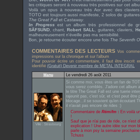
les critiques seront à nouveau très positives sur cet alb
Voilà un opus à nouveau très
Aor
avec des claviers
TOTO
est toujours aussi manifeste, 2 solos de guitar
The Great Fall
et
Castaway
.
In Progress
est un album très professionnel de gr
SÄFSUND
, chant,
Robert SALL
, guitares, claviers,
H
malheureusement n'éveille pas ma sensibilité.
Bon, je retourne écouter encore une fois
The Seventh 
COMMENTAIRES DES LECTEURS
Vos comment
impressions sur la chronique et sur l'album
Pour pouvoir écrire un commentaire, il faut être inscrit 
identifié
(Gratuit) Devenir membre de METAL INTEGRAL
Le vendredi 26 août 2011
Manu
Si comme moi, vous êtes un fan de TO
vous serez comblés. J'adore cet album ai
le titre The Great Fall est une tuerie int
rajeunit pas, c'est sûr, et c'est peut être
blocage...il se souvient qu'en écoutant
il n'avait pas encore de rides :)
Commentaire de
Rémifm
:
En voilà un
!
Sauf que je n'ai pas de ride, ce n'est
Ville : Strasbourg
explication ! Une autre idée sur mon blo
parle à mon psy la semaine prochaine !
Tchuss