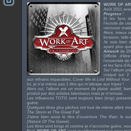
WORK OF AR
Août 2011 avec
Progress
!
Et les fans d
l'écoute de ce
retrouver matiè
Alors, mieux o
livraison, telle
Je suis bien 
ayant plus qu
Artwork
de 20
Difficile d'ê
l'ensemble de 
et les fans d'
A
Sur l'album pré
craqué sur 2 
aux refrains imparables,
Cover Me
et
Lost Without Your
Ici, je n'ai même pas 1 titre qui m'attrape aux tripes !
Alors oui, l'album est un moment de plaisir auditif, bien
produit par des artistes talentueux mais je m'ennuie...
Les influences
TOTO
sont toujours bien (trop) présen
guère.
Quelques titres plus pêchus ont tout de même attiré mo
The Storm
et
The Great Fall
.
J'aime bien aussi le titre d'ouverture
The Rain
, le su
(
Nature Of The Game
).
Les titres sont longs et comme je n'accroche guère, vou
Bref,
WORK OF ART
n'est manifestement pas pour moi 