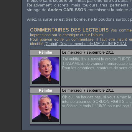
mélodie sans laquelle on finirait par entendre du banal
H
Relativement discrets mais toujours très pertinents, 
vintage de
Anders CARLSSON
enrichissent la palette 
Allez, la surprise est très bonne, ne la boudons surtout p
COMMENTAIRES DES LECTEURS
Vos comment
impressions sur la chronique et sur l'album
Pour pouvoir écrire un commentaire, il faut être inscrit 
identifié
(Gratuit) Devenir membre de METAL INTEGRAL
Le mercredi 7 septembre 2011
Rémifm
J'ai oublié, il y a aussi le groupe THR
THALAMUS, de vraiment remarquable sur c
Pour les amatrices, amateurs de sons de
Le mercredi 7 septembre 2011
Rémifm
Oh oui, ne boudez pas, si vous aimez le
intense album de GORDON FIGHTS... En
suédoise je crois !!! 18/20 pour ma part !