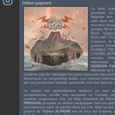
Début gagnant
Le
label
sué
posséder un fl
dégotter des 
voici donc le
morveux résolu
années 60 et 
Rock
teign
ROLLING ST
crasseux, le
guitares deho
HUMBLE PIE
LYNYRD SKY
moultes réf
redoutable 
GORDON FI
éléments qu’il
contente pas de repomper les plans éprouvés des gran
développer un
songwriting
solide, une maîtrise impress
par une production limpide, puissante, très
live
dans le 
Le
tempo
est généralement médium ou lent ma
omniprésente, qu’elle soit rampante ou frontale, c
s’avérer majestueux (ha, ce final obsédant de
Para
PERSSON
possède un timbre sardonique, bien en place
puissamment sans se perdre dans les cris. Que ce soit 
guitare de
Tobias ALPADIE
est de tous les instants, 