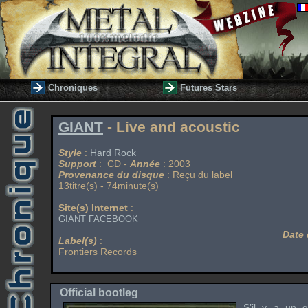
Chroniques
Futures Stars
GIANT
- Live and acoustic
Style
:
Hard Rock
Support
: CD -
Année
: 2003
Provenance du disque
: Reçu du label
13titre(s) - 74minute(s)
Site(s) Internet
:
GIANT FACEBOOK
Date 
Label(s)
:
Frontiers Records
Official bootleg
S’il y a un g