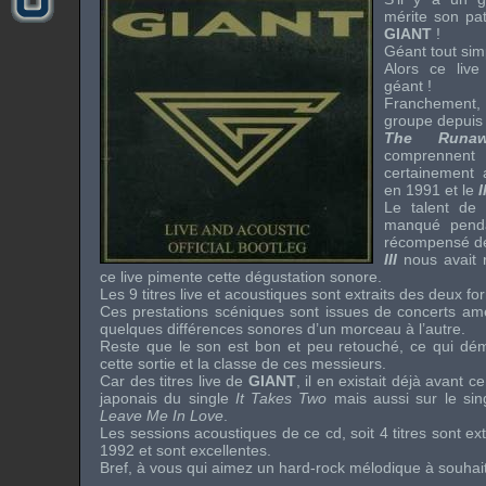
mérite son pat
GIANT
!
Géant tout sim
Alors ce
live
géant !
Franchement,
groupe depuis
The Runaw
comprennen
certainement
en 1991 et le
I
Le talent de
manqué penda
récompensé de
III
nous avait
ce
live
pimente cette dégustation sonore.
Les 9 titres
live
et acoustiques sont extraits des deux f
Ces prestations scéniques sont issues de concerts amé
quelques différences sonores d’un morceau à l’autre.
Reste que le son est bon et peu retouché, ce qui dém
cette sortie et la classe de ces messieurs.
Car des titres
live
de
GIANT
, il en existait déjà avant 
japonais du single
It Takes Two
mais aussi sur le si
Leave Me In Love
.
Les sessions acoustiques de ce cd, soit 4 titres sont ex
1992 et sont excellentes.
Bref, à vous qui aimez un
hard-rock
mélodique à souhai