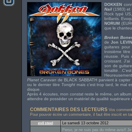
DOKKEN
conn
Nail
(1983) et
Rock
typé
US
brillants. Evo
NORUM
(
EUR
que le chanteu
Broken Bone
de
Jon LEVI
guitares pour
troisième titre
réussie. Puis
croissant. J’a
son de guitar
tonalité…C’est 
Heureusement,
Planet Caravan
de
BLACK SABBATH
parvient à capter
ou le dernier titre
Tonight
mais c’est trop tard, le mal es
disque.
Après 4 écoutes, mon constat reste le même, un alb
attendre de posséder un matériel de qualité supérieure e
COMMENTAIRES DES LECTEURS
Vos commentai
Pour pouvoir écrire un commentaire, il faut être inscrit en t
Le samedi 13 octobre 2012
evil steel
Perso, je ne suis pas du même avis!! Je 