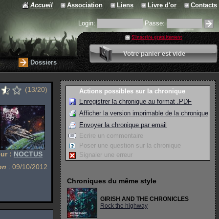
Accueil
Association
Liens
Livre d'or
Contacts
Login:
Passe:
S'inscrire gratuitement
0 article
Votre panier est vide
Valider votre panier
Dossiers
(13/20)
Actions possibles sur la chronique
Enregistrer la chronique au format .PDF
Afficher la version imprimable de la chronique
Envoyer la chronique par email
Ecrire un commentaire
Poser une question sur la chronique
ur :
NOCTUS
Signaler une erreur
on
: 09/10/2012
Chroniques du même style
GIRISH AND THE CHRONICLES
Rock the highway