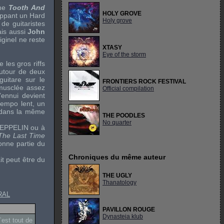
mme
Tooth And
HOLY GROVE
oppant un
Hard
Holy grove
 de guitaristes
ais aussi
John
iginel ne reste
XTASY
Eye of the storm
re les gros
riffs
autour de deux
uitare sur le
FRONTIERS ROCK FESTIVAL
 musclée assez
Official compilation
’ennui devient
tempo
lent, un
s dans la même
THE POODLES
No quarter
ZEPPELIN
ou à
The Last Time
bonne partie du
Chroniques du même auteur
it peut être du
THE UGLY
Thanatology
RAL
PAVILLON ROUGE
Dynasteia klub
`est tout de