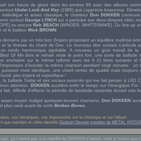
aît son heure de gloire dans les années 80 avec des albums co
 surtout
Under Lock And Key
(1985) que j’apprécie beaucoup. Dével
, mélodique et assez classique, le chanteur
Don DOKKEN
s’entoure
quons surtout
George LYNCH
qui a participé aux deux disques cités, m
OPE
) ou encore
Reb BEACH
(
WINGER
,
WHITESNAKE
). Du
line up
or
r et le batteur
Mick BROWN
.
s
démarre par un très bon
Empire
proposant un équilibre maîtrisé ent
N
et la finesse du chant de Don. Le morceau titre suivant s’articule 
 un rendu harmonique agréable. A nouveau un gros travail de la g
Best Of Me
dont le refrain reste le point fort, une sorte de ballade
 on enchaîne sur le même rythme avec les 4 (!) titres suivants et l
i l’impression d’écouter la même chanson pendant vingt minutes : un
e puissant mais identique, une chant certes de qualité mais toujour
lourd, peu inspiré et soporifique !
 la ballade
Today
et ses vocaux susurrés qui me fait penser à
LED 
 mon attention.
DOKKEN
accélère enfin le
tempo
sur l’énergique
For 
t fait, difficile d’effacer la période de lassitude ressentie durant une 
um assez moyen malgré quelques bonnes chansons.
Don DOKKEN
aura
t plus varié avant de sortir
Broken Bones
…
res, vos remarques, vos impressions sur la chronique et sur l'album
ant que membre et s'être identifié
(Gratuit) Devenir membre de METAL INTEG
sais, ça n`arrive pas à la cheville du DOKKEN d`antant, mais je trouve que c