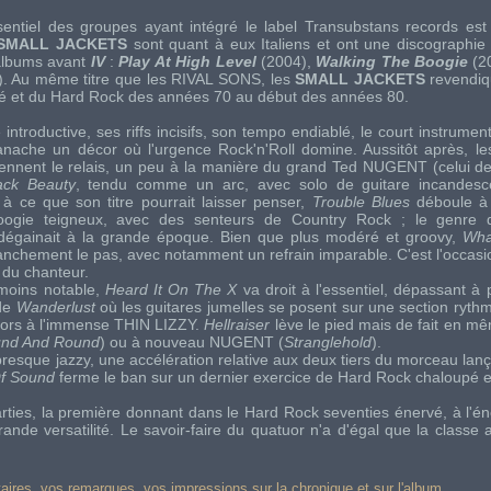
sentiel des groupes ayant intégré le
label
Transubstans records
est
SMALL JACKETS
sont quant à eux Italiens et ont une discographie 
 albums avant
IV
:
Play At High Level
(2004),
Walking The Boogie
(2
. Au même titre que les
RIVAL SONS
, les
SMALL JACKETS
revendiqu
é et du
Hard Rock
des années 70 au début des années 80.
 introductive, ses
riffs
incisifs, son
tempo
endiablé, le court instrumen
anache un décor où l'urgence
Rock'n'Roll
domine. Aussitôt après, l
ennent le relais, un peu à la manière du grand
Ted NUGENT
(celui d
ack Beauty
, tendu comme un arc, avec
solo
de guitare incandesc
à ce que son titre pourrait laisser penser,
Trouble Blues
déboule à 
oogie
teigneux, avec des senteurs de
Country Rock
; le genre d
dégainait à la grande époque. Bien que plus modéré et
groovy
,
Wha
nchement le pas, avec notamment un refrain imparable. C'est l'occasio
 du chanteur.
 moins notable,
Heard It On The X
va droit à l'essentiel, dépassant à 
ide
Wanderlust
où les guitares jumelles se posent sur une section ryth
alors à l'immense
THIN LIZZY
.
Hellraiser
lève le pied mais de fait en m
nd And Round
) ou à nouveau
NUGENT
(
Stranglehold
).
presque
jazzy
, une accélération relative aux deux tiers du morceau lan
Of Sound
ferme le ban sur un dernier exercice de
Hard Rock
chaloupé e
rties, la première donnant dans le
Hard Rock
seventies
énervé, à l'én
de versatilité. Le savoir-faire du quatuor n'a d'égal que la classe av
res, vos remarques, vos impressions sur la chronique et sur l'album