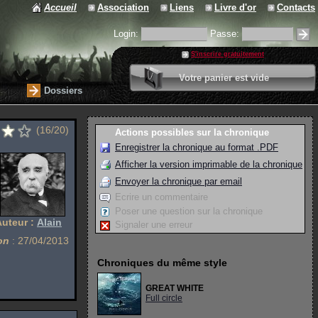
Accueil
Association
Liens
Livre d'or
Contacts
Login:
Passe:
S'inscrire gratuitement
0 article
Votre panier est vide
Valider votre panier
Dossiers
(16/20)
Actions possibles sur la chronique
Enregistrer la chronique au format .PDF
Afficher la version imprimable de la chronique
Envoyer la chronique par email
Ecrire un commentaire
Poser une question sur la chronique
Auteur :
Alain
Signaler une erreur
on
: 27/04/2013
Chroniques du même style
GREAT WHITE
Full circle