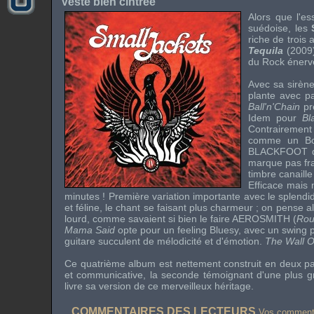
Veste bien cintrée
Alors que l'es
suédoise, les
riche de trois
Tequila
(2009)
du
Rock
énerv
Avec sa sirène
plante avec p
Ball'n'Chain
pr
Idem pour
Bl
Contrairement 
comme un
B
BLACKFOOT
marque pas fra
timbre canaille
Efficace mais
minutes ! Première variation importante avec le splend
et féline, le chant se faisant plus charmeur ; on pense 
lourd, comme savaient si bien le faire
AEROSMITH
(
Rou
Mama Said
opte pour un
feeling
Bluesy
, avec un
swing
guitare succulent de mélodicité et d'émotion.
The Wall 
Ce quatrième album est nettement construit en deux pa
et communicative, la seconde témoignant d'une plus gran
livre sa version de ce merveilleux héritage.
COMMENTAIRES DES LECTEURS
Vos commentai