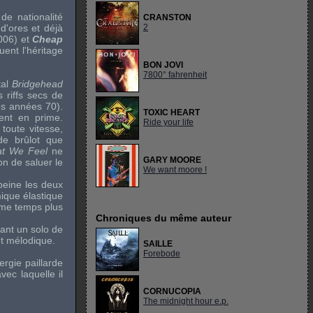
 de nationalité
CRANSTON
d'ores et déjà
2
006) et
Cheap
ent l'héritage
BON JOVI
7800° fahrenheit
tal
Bridgehead
es
riffs
secs de
es années 70).
TOXIC HEART
ent en prime.
Ride your life
toute vitesse,
e brûlot que
t We Feel
ne
GARY MOORE
n de saluer le
We want moore !
peine les deux
mique élastique
ême temps plus
Chroniques du même auteur
çant un
solo
de
t mélodique.
SAILLE
Forebode
ergie paillarde
ec laquelle il
CORNUCOPIA
The midnight hour e.p.