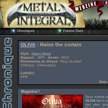
Chroniques
Futures Stars
OLIVA
- Raise the curtain
Style
:
Heavy Metal
Support
: MP3 -
Année
: 2013
Provenance du disque
: Reçu du label
12titre(s) - 53minute(s)
Label(s)
:
AFM
Date 
Magistral !
Sous estimé 
OLIVA
fait à 
des plus gr