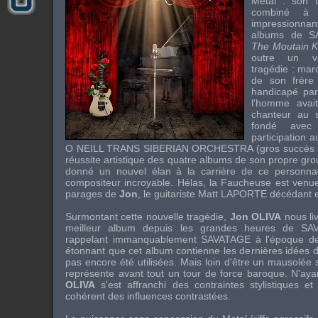
Metal
: son ti
combiné à 
impressionnant
albums de
S
The Moutain K
outre un vé
tragédie : mar
de son frèr
handicapé par
l'homme avai
chanteur au s
fondé ave
participation 
O NEILL
TRANS SIBERIAN ORCHESTRA
(gros succès a
réussite artistique des quatre albums de son propre gr
donné un nouvel élan à la carrière de ce personnag
compositeur incroyable. Hélas, la Faucheuse est venu
parages de
Jon
, le guitariste
Matt LAPORTE
décédant e
Surmontant cette nouvelle tragédie,
Jon OLIVA
nous liv
meilleur album depuis les grandes heures de
SA
rappelant immanquablement
SAVATAGE
à l'époque 
étonnant que cet album contienne les dernières idées 
pas encore été utilisées. Mais loin d'être un mausolée s
représente avant tout un tour de force baroque. N'aya
OLIVA
s'est affranchi des contraintes stylistiques 
cohérent des influences contrastées.