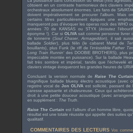
La puissance sans concession du
Metal
(
riffs
agressifs
côtoient en un contraste harmonieux des claviers imp
orchestraux absolument énormes. Les
fans
de
SAVAT
doivent impérativement se procurer l'album. Mais o
certains titres particulièrement épiques une empha
manqueront pas d'évoquer les
operas rock
des
WHO
o
années 70 de
KANSAS
ou
STYX
(écoutez l'ébouri
éponyme !). Car si
OLIVA
sait comme personne livrer d
de tonnerre (
Soul Chaser
,
Armageddon
), il sait auss
ballade
Soldier
), plus félin (le
cabaret Metal
de
Te
bouillants), plus
Funk
(le
riff
de l'irrésistible
Father Ti
Long Train Runnin'
des
DOOBIE BROTHERS
), plus p
impeccable montée en puissance). Sur la ballade
Hea
fait très sombre et impérial, tandis que l'échevelé e
claviers
vintage
évoqueront les grandes heures de
URI
Concluant la version normale de
Raise The Curtai
magnifique ballade
bluesy
électro
acoustique (avec cu
registre vocal de
Jon OLIVA
est sollicité, passant de
caresse apaisante et chaleureuse. Ceux qui achèteron
droit à une petite douceur acoustique (avec arrange
en supplément :
The Truth
.
Raise The Curtain
est l'album d'un homme libre, quoi
résultat est une totale réussite qui appelle des suites
qualitatif.
COMMENTAIRES DES LECTEURS
Vos comment