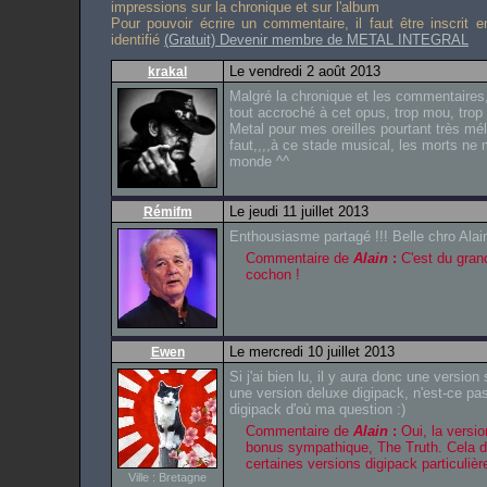
impressions sur la chronique et sur l'album
Pour pouvoir écrire un commentaire, il faut être inscrit 
identifié
(Gratuit) Devenir membre de METAL INTEGRAL
Le vendredi 2 août 2013
krakal
Malgré la chronique et les commentaires
tout accroché à cet opus, trop mou, trop 
Metal pour mes oreilles pourtant très mél
faut,,,,à ce stade musical, les morts ne 
monde ^^
Le jeudi 11 juillet 2013
Rémifm
Enthousiasme partagé !!! Belle chro Alai
Commentaire de
Alain
:
C'est du grand
cochon !
Le mercredi 10 juillet 2013
Ewen
Si j'ai bien lu, il y aura donc une version 
une version deluxe digipack, n'est-ce pa
digipack d'où ma question :)
Commentaire de
Alain
:
Oui, la versi
bonus sympathique, The Truth. Cela dit
certaines versions digipack particulièr
Ville : Bretagne