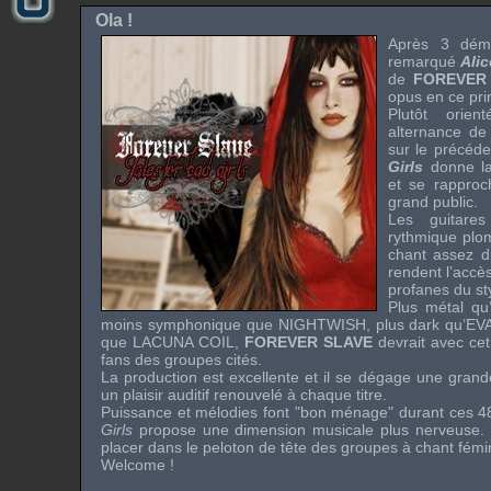
Ola !
Après 3 dém
remarqué
Alic
de
FOREVER
opus en ce pr
Plutôt orie
alternance de
sur le précéd
Girls
donne la
et se rapproc
grand public.
Les guitares
rythmique plom
chant assez d
rendent l’accès
profanes du st
Plus métal q
moins symphonique que
NIGHTWISH
, plus
dark
qu’
EV
que
LACUNA COIL
,
FOREVER SLAVE
devrait avec ce
fans des groupes cités.
La production est excellente et il se dégage une grand
un plaisir auditif renouvelé à chaque titre.
Puissance et mélodies font "bon ménage" durant ces 48 
Girls
propose une dimension musicale plus nerveuse.
placer dans le peloton de tête des groupes à chant fémin
Welcome !