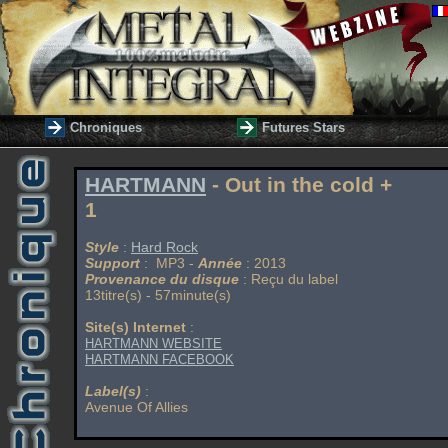
Chroniques
Futures Stars
HARTMANN
- Out in the cold +
1
Style
:
Hard Rock
Support
: MP3 -
Année
: 2013
Provenance du disque
: Reçu du label
13titre(s) - 57minute(s)
Site(s) Internet
:
HARTMANN WEBSITE
HARTMANN FACEBOOK
Label(s)
:
Avenue Of Allies