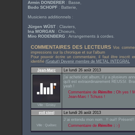
Armin DONDERER
: Basse,
Bodo SCHOPF
: Batterie,
Musiciens additionnels :
Jürgen WÜST
: Claviers,
Ina MORGAN
: Choeurs,
Miro RODENBERG
: Arrangements à cordes.
COMMENTAIRES DES LECTEURS
Vos comment
impressions sur la chronique et sur l'album
Pour pouvoir écrire un commentaire, il faut être inscrit 
identifié
(Gratuit) Devenir membre de METAL INTEGRAL
Le lundi 26 août 2013
Jean-Marc
j'ai acheté cet album, il y a plusieurs an
qu'il est extraordinairement REUSSI. Brav
yeah !
Commentaire de
Rémifm
:
Oh yes ! M
Jean-Marc ! Tchuss !
Ville : Groisy
Le lundi 26 août 2013
evil steel
J`ai entendu mon nom...!! oui!! Présent!! 
Ville : Québec
Commentaire de
Rémifm
:
:-)