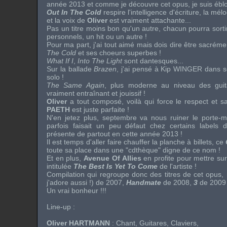
année 2013 et comme je découvre cet opus, je suis éblou
Out In The Cold
respire l'intelligence d'écriture, la mél
et la voix de
Oliver
est vraiment attachante...
Pas un titre moins bon qu'un autre, chacun pourra sorti
personnels, un hit ou un autre !
Pour ma part, j'ai tout aimé mais dois dire être sacrém
The Cold
et ses choeurs superbes !
What If I
,
Into The Light
sont dantesques...
Sur la ballade
Brazen
, j'ai pensé à
Kip WINGER
dans se
solo !
The Same Again
, plus moderne au niveau des gui
vraiment entraînant et jouissif !
Oliver
a tout composé, voilà qui force le respect et 
PAETH
est juste parfaite !
N'en jetez plus, septembre va nous ruiner le porte-mo
parfois faisait un peu défaut chez certains labels
présente de partout en cette année 2013 !
Il est temps d'aller faire chauffer la planche à billets, ce
toute sa place dans une "cdthèque" digne de ce nom !
Et en plus,
Avenue Of Allies
en profite pour mettre su
intitulée
The Best Is Yet To Come
de l'artiste !
Compilation qui regroupe donc des titres de cet opus,
j'adore aussi !) de 2007,
Handmate
de 2008,
3
de 2009
Un vrai bonheur !!!
Line-up
:
Oliver HARTMANN
: Chant, Guitares, Claviers,