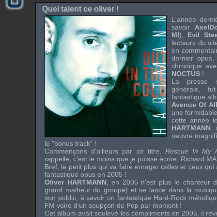
Quel talent ce oliver !
L'année derni
savoir
Axel
MI
),
Evil Stee
lecteurs du si
en commentair
dernier opus
chroniqué avec
NOCTUS
!
La presse s
générale, f
fantastique al
Avenue Of All
une formidable
cette année 
HARTMANN
,
oeuvre magnif
le "
bonus track
" !
Commençons d'ailleurs par ce titre,
Rescue In My 
rappelle, c'est le moins que je puisse écrire,
Richard M
Bref, le petit plus qui va faire enrager celles et ceux qui
fantastique opus en 2005 !
Oliver HARTMANN
, en 2005 n'est plus le chanteur
grand malheur du groupe) et se lance dans la musique
son public, à savoir un fantastique
Hard-Rock
mélodique
FM
voire d'un soupçon de
Pop
par moment !
Cet album avait soulevé les compliments en 2005, il rév