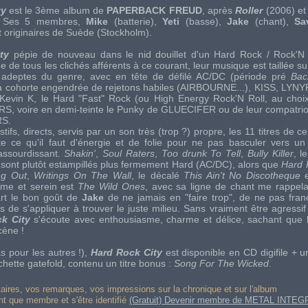
ty
est le 3ème album de
PAPERBACK FREUD
, après
Roller
(2006) e
 Ses 5 membres,
Mike
(batterie),
Yeti
(basse),
Jake
(chant),
S
nt originaires de Suède (Stockholm).
ty
pépie de nouveau dans le nid douillet d'un
Hard Rock
/
Rock'N 
ée de tous les clichés afférents à ce courant, leur musique est taillée 
adeptes du genre, avec en tête de défilé
AC/DC
(période pré
Back
la cohorte engendrée de rejetons habiles (
AIRBOURNE
...),
KISS
,
LYNY
Kevin K
, le
Hard "Fast" Rock
(ou
High Energy Rock'N Roll
, au choi
RS
, voire en demi-teinte le
Punky
de
GLUECIFER
ou de leur compatri
RS
.
tifs, directs, servis par un son très (trop ?) propre, les 11 titres de 
te ce qu'il faut d'énergie et de folie pour ne pas basculer vers un
 assourdissant.
Shakin'
,
Soul Raters
,
Too drunk To Tell
,
Bully Killer
, 
sont plutôt estampillés plus fermement
Hard
(
AC/DC
), alors que
Hard 
ng Out
,
Writings On The Wall
, le décalé
This Ain't No Discotheque
lme et serein est
The Wild Ones
, avec sa ligne de chant me rappel
art le bon goût de
Jake
de ne jamais en "faire trop", de ne pas franc
s de s'appliquer à trouver le juste milieu. Sans vraiment être agressif 
k City
s'écoute avec enthousiasme, charme et délice, sachant que 
scène !
s pour les autres !),
Hard Rock City
est disponible en
CD
digifile + 
chette
gatefold
, contenu un titre bonus :
Song For The Wicked
.
res, vos remarques, vos impressions sur la chronique et sur l'album
ant que membre et s'être identifié
(Gratuit) Devenir membre de METAL INTEG