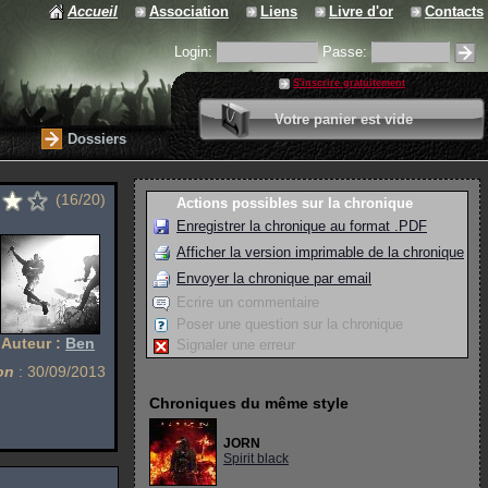
Accueil
Association
Liens
Livre d'or
Contacts
Login:
Passe:
S'inscrire gratuitement
0 article
Votre panier est vide
Valider votre panier
Dossiers
(16/20)
Actions possibles sur la chronique
Enregistrer la chronique au format .PDF
Afficher la version imprimable de la chronique
Envoyer la chronique par email
Ecrire un commentaire
Poser une question sur la chronique
Auteur :
Ben
Signaler une erreur
on
: 30/09/2013
Chroniques du même style
JORN
Spirit black