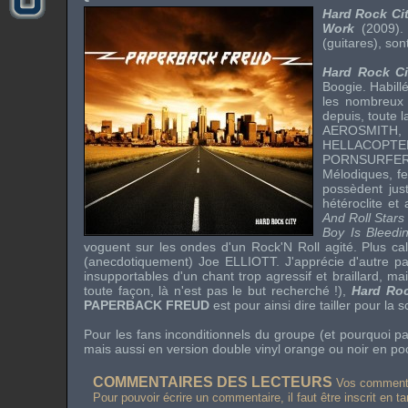
Hard Rock Ci
Work
(2009).
(guitares), so
Hard Rock Ci
Boogie
. Habill
les nombreux 
depuis, toute 
AEROSMITH
,
HELLACOPTE
PORNSURFE
Mélodiques, fes
possèdent jus
hétéroclite et
And Roll Stars
Boy Is Bleedi
voguent sur les ondes d'un
Rock'N Roll
agité. Plus ca
(anecdotiquement)
Joe ELLIOTT
. J'apprécie d'autre p
insupportables d'un chant trop agressif et braillard, mai
toute façon, là n'est pas le but recherché !),
Hard Roc
PAPERBACK FREUD
est pour ainsi dire tailler pour la 
Pour les fans inconditionnels du groupe (et pourquoi pa
mais aussi en version double
vinyl
orange ou noir en po
COMMENTAIRES DES LECTEURS
Vos commentai
Pour pouvoir écrire un commentaire, il faut être inscrit en t