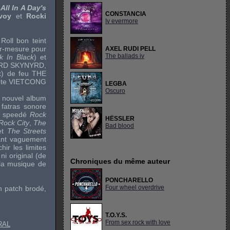
t
All In A Day's
CONSTANCIA
avoy
et
Rocki
Iv evermore
Roll
bon teint
sur-mesure pour
AXEL RUDI PELL
The ballads iv
 In Black
) et
RD SKYNYRD
,
x) de feu
THE
ote
VIETCONG
LEGBA
Oscuro
ce nouvel album
 fatras sonore
le speedé
Rock
HËSSLER
Rock City
,
The
Bad blood
et
The Streets
ant vaguement
hir les limites
ni original (de
Chroniques du même auteur
la musique de
PONCHARELLO
Four wheel overdrive
un
patch
brodé,
T.O.Y.S.
From sex rock with love
RAL