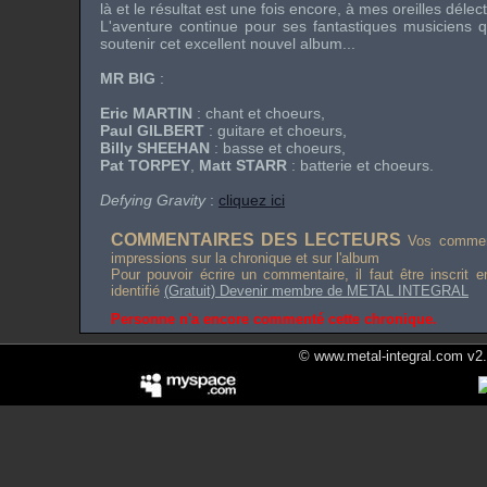
là et le résultat est une fois encore, à mes oreilles délec
L'aventure continue pour ses fantastiques musiciens q
soutenir cet excellent nouvel album...
MR BIG
:
Eric MARTIN
: chant et choeurs,
Paul GILBERT
: guitare et choeurs,
Billy SHEEHAN
: basse et choeurs,
Pat TORPEY
,
Matt STARR
: batterie et choeurs.
Defying Gravity
:
cliquez ici
COMMENTAIRES DES LECTEURS
Vos comment
impressions sur la chronique et sur l'album
Pour pouvoir écrire un commentaire, il faut être inscrit 
identifié
(Gratuit) Devenir membre de METAL INTEGRAL
Personne n'a encore commenté cette chronique.
© www.metal-integral.com v2.5