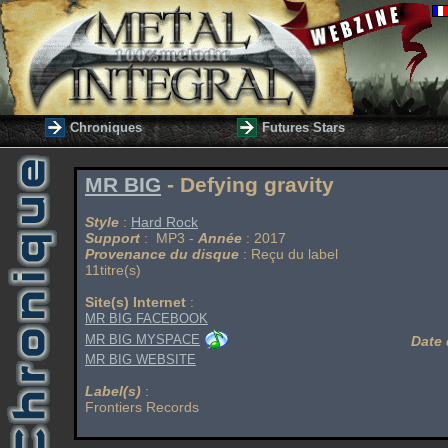
Chroniques
Futures Stars
MR BIG
- Defying gravity
Style
:
Hard Rock
Support
: MP3 -
Année
: 2017
Provenance du disque
: Reçu du label
11titre(s)
Site(s) Internet
:
MR BIG FACEBOOK
MR BIG MYSPACE
Date 
MR BIG WEBSITE
Label(s)
:
Frontiers Records