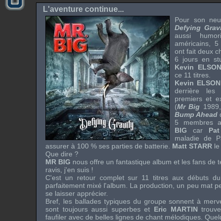
L'aventure continue...
Pour son neuv
Defying Grav
aussi humor
américains, 5
ont fait deux c
6 jours en st
Kevin ELSO
ce 11 titres.
Kevin ELSON
derrière les
premiers et e
(
Mr Big
1989
Bump Ahead
5 membres a
BIG
car
Pa
maladie de
P
assurer à 100 % ses parties de batterie.
Matt STARR
le
Que dire ?
MR BIG
nous offre un fantastique album et les fans de t
ravis, j'en suis !
C'est un retour complet sur 11 titres aux débuts d
parfaitement mixé l'album. La production, un peu mat pe
se laisser apprécier.
Bref, les ballades typiques du groupe sonnent à mervei
sont toujours aussi superbes et
Eric MARTIN
trouve
faufiler avec de belles lignes de chant mélodiques. Que