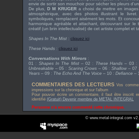
envie de sortir son mouchoir pour sécher les pleurs d’
De plus,
D M KRUGER
a choisi de mettre en images
atmosphérique, avec des photos illustrant le livret
symboliques, remplacent aisément les mots. Et concou
harmonique agréable et attachant, découvrant sur le t
créatif (un brin intellectualisé) de cet artiste complet et 
Shapes In The Mist
:
cliquez ici
These Hands
:
cliquez ici
Conversations With Mirrors
:
01 :
Shapes In The Mist
– 02 :
These Hands
– 03 :
Unbreakable
– 05 :
Scaring Crows
– 06 :
Shallow
– 07 
Years
– 09 :
The Echo And The Voice
– 10 :
Defiance
– 
COMMENTAIRES DES LECTEURS
Vos comment
impressions sur la chronique et sur l'album
Pour pouvoir écrire un commentaire, il faut être inscrit 
identifié
(Gratuit) Devenir membre de METAL INTEGRAL
Personne n'a encore commenté cette chronique.
© www.metal-integral.com v2.5