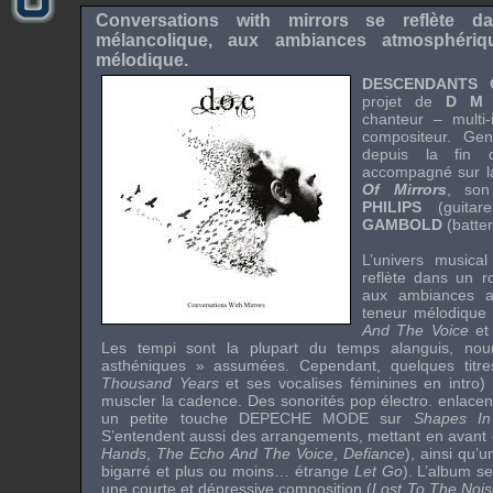
Conversations with mirrors se reflète 
mélancolique, aux ambiances atmosphériq
mélodique.
DESCENDANTS 
projet de
D M 
chanteur – multi-
compositeur. Gen
depuis la fin 
accompagné sur l
Of Mirrors
, so
PHILIPS
(guit
GAMBOLD
(batter
L’univers music
reflète dans un
r
aux ambiances a
teneur mélodique 
And The Voice
et
Les tempi sont la plupart du temps alanguis, nou
asthéniques » assumées. Cependant, quelques titre
Thousand Years
et ses vocalises féminines en intro)
muscler la cadence. Des sonorités
pop électro.
enlacent
un petite touche
DEPECHE MODE
sur
Shapes In
S’entendent aussi des arrangements, mettant en avant 
Hands
,
The Echo And The Voice
,
Defiance
), ainsi qu’
bigarré et plus ou moins… étrange
Let Go
). L’album s
une courte et dépressive composition (
Lost To The Nois