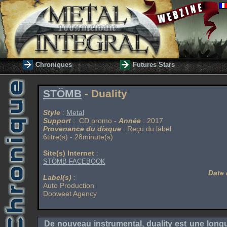
Chroniques
Futures Stars
STÖMB
- Duality
Style
:
Metal
Support
: CD promo -
Année
: 2017
Provenance du disque
: Reçu du label
6titre(s) - 28minute(s)
Site(s) Internet
:
STÖMB FACEBOOK
Date 
Label(s)
:
Auto Production
Dooweet Agency
De nouveau instrumental, duality est une longu