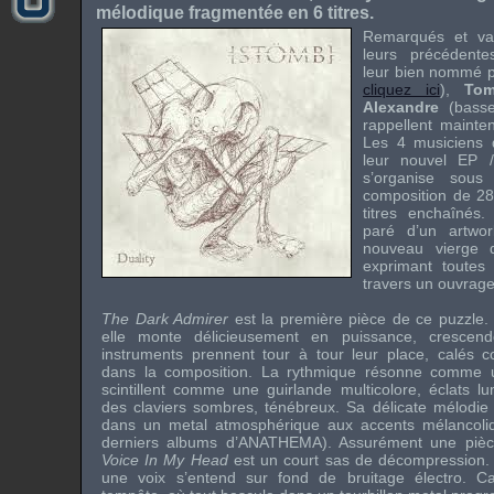
mélodique fragmentée en 6 titres.
Remarqués et van
leurs précédente
leur bien nommé 
cliquez ici
),
T
Alexandre
(bass
rappellent mainte
Les 4 musiciens
leur nouvel
EP
s’organise sous
composition de 28
titres enchaînés.
paré d’un
artw
nouveau vierge 
exprimant toutes 
travers un ouvrage
The Dark Admirer
est la première pièce de ce puzzle.
elle monte délicieusement en puissance, crescend
instruments prennent tour à tour leur place, calés c
dans la composition. La rythmique résonne comme u
scintillent comme une guirlande multicolore, éclats l
des claviers sombres, ténébreux. Sa délicate mélodie s
dans un
metal
atmosphérique aux accents mélancoliq
derniers albums d’
ANATHEMA
). Assurément une piè
Voice In My Head
est un court sas de décompression
une voix s’entend sur fond de bruitage
électro
. Ca