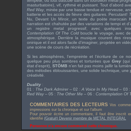
tempête, où tout bascule dans un tourbillon
metal progr
masturbatoire), vif, rythmé et puissant. Tout d’abord av
Red Way
, minée par une basse tendue et nerveuse, anim
batterie et les accès de fièvre des guitares. Percutant!
Nu, Devant Un Miroir
, un texte du poète marocain
narration est chahutée par des variations de tempi et d
un registre
metal progressif
, avec quelques in
Contemplation Of The Cold
boucle le voyage, avec d
atmosphérique. Derrière la musique courent des rires
onirique et il est alors facile d’imaginer, projetée en vid
une scène de cours de récréation.
Si les atmosphères, l’empreinte et l’écriture de ce 
quelque peu plus sombres et torturées que
Grey
(qui
état d’esprit),
STÖMB
n’en fait pas moins jaillir la lumi
des mélodies éblouissantes, une solide technique, une p
créativité.
Duality
:
01 :
The Dark Admirer
– 02 :
A Voice In My Head
– 03 
Red Way
– 05 :
The Other Me
– 06 :
Contemplation Of 
COMMENTAIRES DES LECTEURS
Vos comment
impressions sur la chronique et sur l'album
Pour pouvoir écrire un commentaire, il faut être inscrit 
identifié
(Gratuit) Devenir membre de METAL INTEGRAL
Personne n'a encore commenté cette chronique.