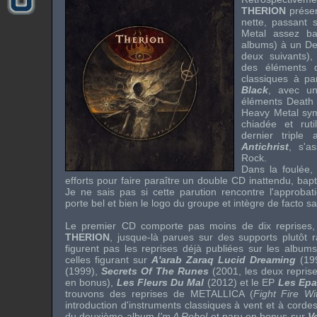
THERION
prése
nette, passant 
Metal assez ba
albums) à un De
deux suivants),
des éléments 
classiques à p
Black
, avec un
éléments Death 
Heavy Metal sy
chiadée et ruti
dernier tripl
Antichrist
, s'a
Rock.
Dans la foulée,
efforts pour faire paraître un double CD inattendu, bap
Je ne sais pas si cette parution rencontre l'approba
porte bel et bien le logo du groupe et intègre de facto s
Le premier CD comporte pas moins de dix reprises, d
THERION
, jusque-là parues sur des supports plutôt 
figurent pas les reprises déjà publiées sur les albu
celles figurant sur
A'arab Zaraq Lucid Dreaming
(19
(1999),
Secrets Of The Runes
(2001, les deux repris
en bonus),
Les Fleurs Du Mal
(2012) et le EP
Les Ep
trouvons des reprises de
METALLICA
(
Fight Fire Wi
introduction d'instruments classiques à vent et à cordes
du deuxième album
I'm A Rebel
et paru en bonus sur
V