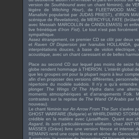
version de
Southbound
avec un chant féminin), de
V
légère de
Witching Hour
), de
FLEETWOOD MAC
(
Manalishi
popularisé par
JUDAS PRIEST
), d'
IRON MA
scénique de
Revelations
), de
MERCYFUL FATE
(brûlant
avec
Messiah MARCOLLIN
de
CANDLEMASS
) et enf
live frénétique d'
Iron Fist
). Le tout n'est pas forcémen
sympathique.
Assez étrangement, ce premier CD se clôt par deux v
et
Raven Of Dispersion
par
Ivanubis HOLLANDA
, gu
interprétations douces, à base de violon électrique, 
acoustique, avec un chant caressant et de belles harmo
Place au second CD sur lequel pas moins de seize fo
globe rendent hommage à THERION. L'intérêt global de c
que les groupes ont pour la plupart repris à leur compt
afin d'en proposer des versions différentes, personnell
répertoire du modèle suédois. Il n'y a qu'à entendr
plonger
The Wings Of The Hydra
dans une altern
moments atmosphériques et d'arrangements Folk. 
contrastes sur la reprise de
The Wand Of Arabis
par
M
nouveau).
Le chant féminin sur
An Arrow From The Sun
s'avère pa
GHOST WARFARE
(Bulgarie) et
WHIRLDWIND STORM
crédible en la matière avec
Ljusalfheim
. Quant aux c
Asgard
, ils sont particulièrement vivifiants chez
ANTY
MASSES
(Grèce) livre une version féroce et intense 
REMAINS
rend une copie féroce et sèche de
Genocidal
A contrario, la passion de
Invocation Of Naamah
se tro