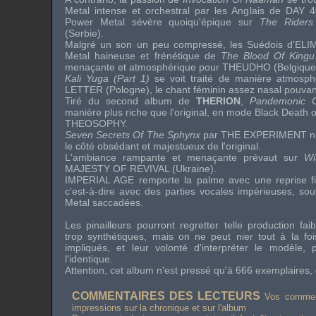
Metal intense et orchestral par les Anglais de
DAY 4
Power Metal sévère quoiqu'épique sur
The Riders
(Serbie).
Malgré un son un peu compressé, les Suédois d'
ELI
Metal haineuse et frénétique de
The Blood Of Kingu
menaçante et atmosphérique pour
THEUDHO
(Belgique
Kali Yuga (Part 1)
se voit traité de manière atmosp
LETTER
(Pologne), le chant féminin assez nasal pouvan
Tiré du second album de
THERION
,
Pandemonic O
manière plus riche que l'original, en mode Black Death 
THEOSOPHY
.
Seven Secrets Of The Sphynx
par
THE EXPERIMENT n
le côté obsédant et majestueux de l'original.
L'ambiance rampante et menaçante prévaut sur
Wi
MAJESTY OF REVIVAL
(Ukraine).
IMPERIAL AGE
remporte la palme avec une reprise f
c'est-à-dire avec des parties vocales impérieuses, so
Metal saccadées.
Les pinailleurs pourront regretter telle production faib
trop synthétiques, mais on ne peut nier tout à la fo
impliqués, et leur volonté d'interpréter le modèle,
l'identique.
Attention, cet album n'est pressé qu'à 666 exemplaires
COMMENTAIRES DES LECTEURS
Vos comment
impressions sur la chronique et sur l'album