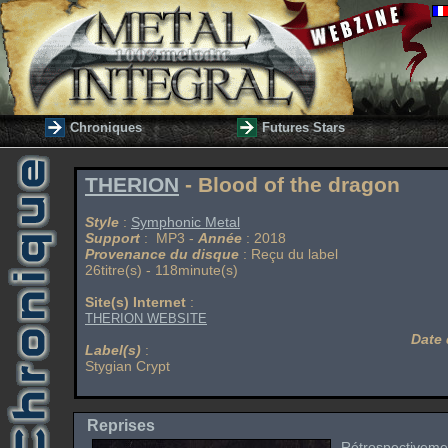
Chroniques
Futures Stars
THERION
- Blood of the dragon
Style
:
Symphonic Metal
Support
: MP3 -
Année
: 2018
Provenance du disque
: Reçu du label
26titre(s) - 118minute(s)
Site(s) Internet
:
THERION WEBSITE
Date 
Label(s)
:
Stygian Crypt
Reprises
Rétrospectivem