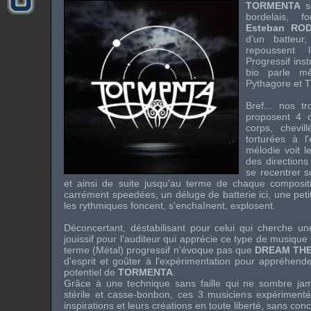
TORMENTA
s
bordelais, f
Esteban ROD
d'un batteur
repoussent 
Progressif ins
bio parle m
Pythagore et T
Bref... nos t
proposent 4 c
corps, chevi
torturées à l'
mélodie voit l
des directions
se recentrer s
et ainsi de suite jusqu'au terme de chaque composit
carrément speedées, un déluge de batterie ici, une peti
les rythmiques foncent, s'enchaînent, explosent.
Déconcertant, déstabilisant pour celui qui cherche un
jouissif pour l'auditeur qui apprécie ce type de musique 
terme (Métal) progressif n'évoque pas que
DREAM TH
d'esprit et goûter à l'expérimentation pour appréhende
potentiel de
TORMENTA
.
Grâce à une technique sans faille qui ne sombre jam
stérile et casse-bonbon, ces 3 musiciens expérimenté
inspirations et leurs créations en toute liberté, sans con