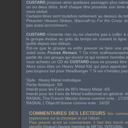
CUSTARD
propose ainsi quelques passages plus calme
un ou deux titres, bref chaque titre possède son âme e
nous séduit.
Certains titres sont toutefois nettement au dessus du 
Preacher Heaven Strikes
,
Warcraft
ou
For the Cross
, d
pas aussi accrocheurs...
CUSTARD
n'invente rien ou ne cherche pas à coller 
le groupe évolue au grès du temps en suivant la ligne c
quitté depuis ses débuts.
Est-ce que le groupe va enfin pouvoir se faire une p
soleil avec
Forces Remain
? Ce n'est malheureusemen
partie de ces groupe qui durent et qui restent honnête et
vous achetez un CD de
CUSTARD
vous ne pouvez être 
Alors vous êtes un Heavy Métal Kid qui peut apprécie
pas toujours fait pour Headbanger ? Si oui n'hésitez pa
Style : Heavy Métal mélodique
Partie Artistique: 3/5
Intérêt pour les Fans de 80's Heavy Metal: 4/5
Interêt pour les Fans de Métal traditionnel en général: 4
RASKAL The French Warrior donne comme note : 17/20
RASKAL L'Objectif donne comme note : 16/20
COMMENTAIRES DES LECTEURS
Vos comment
impressions sur la chronique et sur l'album
Pour pouvoir écrire un commentaire, il faut être inscrit 
identifié
(Gratuit) Devenir membre de METAL INTEGRAL