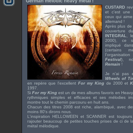
German melodic heavy metal !
CUSTARD
rev
et c'est une
ceux qui aime
allemand !
Après plus de 
couverture 
INTEGRAL
, 
2000), ce s
impliqué da
(certains 
l'organis
Festival
), n
Remain
!
Je n'ai pas e
Wheels of T
en repère que l'excellent
For my King
de 2000 et
K
1997.
Si
For my King
est un de mes albums favoris en Heavy
rythmiques simples et efficaces et ses mélodies i
montre tout le chemin parcouru en huit ans.
Chacun des titres 2008 est riche, alambiqué, avec de
moins 80's dirons nous.
L'inspiration
HELLOWEEN
et
SCANNER
est toujours
rajouter beaucoup de petites touches prises de ci de 
métal mélodique.