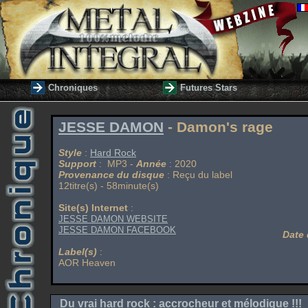
Chroniques
Futures Stars
JESSE DAMON
- Damon's rage
Style
:
Hard Rock
Support
: MP3 -
Année
: 2020
Provenance du disque
: Reçu du label
12titre(s) - 58minute(s)
Site(s) Internet
:
JESSE DAMON WEBSITE
JESSE DAMON FACEBOOK
Date 
Label(s)
:
AOR Heaven
Du vrai hard rock : accrocheur et mélodique !!!