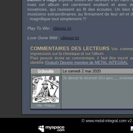
mais cet album est carrément exaltant et avec de
novatrices, qui ravissent au fil des écoutes. Un bien
musiciens extraordinaires, au firmament de leur art et 
: magnifique tout simplement !!!
Play To Win
:
cliquez ici
Love Gone Wild
:
cliquez ici
COMMENTAIRES DES LECTEURS
Vos comment
impressions sur la chronique et sur l'album
Pour pouvoir écrire un commentaire, il faut être inscrit 
identifié
(Gratuit) Devenir membre de METAL INTEGRAL
Le samedi 2 mai 2020
Gribouille
Je devrai le recevoir d'ici peu,,,,,,vivemen
Ville : Palluau
© www.metal-integral.com v2.5