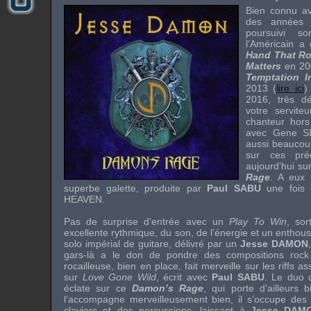
Bien connu 
des année
poursuivi 
l’Américain a
Hand That R
Matters
en 20
Temptation 
2013 (
lire ici
)
2016, très dé
votre serviteu
chanteur hors
avec
Gene S
aussi beauco
sur ces pré
aujourd’hui su
Rage
. A eux 
superbe galette, produite par
Paul SABU
une fois 
HEAVEN
.
Pas de surprise d’entrée avec un
Play To Win
, sor
excellente rythmique, du son, de l’énergie et un enthou
solo impérial de guitare, délivré par un
Jesse DAMON
gars-là a le don de pondre des compositions
rock
rocailleuse, bien en place, fait merveille sur les
riffs
ass
sur
Love Gone Wild
, écrit avec
Paul SABU
. Le duo q
éclate sur ce
Damon’s Rage
, qui porte d’ailleurs
l’accompagne merveilleusement bien, il s’occupe des
claviers et des percussions, laissant à
Jesse DAM