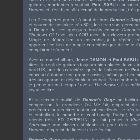
guitares, mordantes à souhait.
Paul SABU
a aussi co-é
Dreams
et s’est bien sûr occupé de la production, très p
Les 2 compères portent à bout de bras
Damon’s Rag
et source de nostalgie très 80’s, les titres sont percuta
à l’image de ces quelques brulôts comme
Damon’s
Shadows Of Love
, plus
AOR
avec des claviers profo
Magic
, ne dépareillent un ensemble, je le répète, t
apportent ce brin de magie caractéristique de cette é
complairont sûrement.
Avec ce nouvel album,
Jesse DAMON
et
Paul SABU
ex
titres, les
soli
de guitares toujours bien placés, la voix 
hard US
, une des caractéristiques de l’influence de
Pau
concourt à donner une grande assise, mélodique bien s
très accaparant et délectable à souhait. Pas d’ombre à 
je pense au
mid-tempo
Love Is The Answer
, à la mél
joyau ce titre.
Et la seconde moitié de
Damon’s Rage
ne faiblira
composition, le grandiose
Tell Me Lili
, empreint de c
précéder d’autres titres tout aussi excellents : le très
ro
et emballant, le superbe et
cool
Lonely Tonight
, le s
relents très
LED ZEPPELIN
, qui fait penser à
Kha
Adrenaline
aux claviers affolants et pour clore cet
Dreams
, empreint de finesse et de
feeling
.
Damon’s Rage
exploite toutes les facettes d’un
hard r