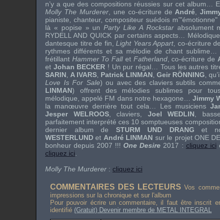
n’y a que des compositions réussies sur cet album… E
Molly The Murderer
, une co-écriture de
André
,
Jimm
pianiste, chanteur, compositeur suédois m’"émotionne"
là « popise » un
Party Like A Rockstar
absolument m
RYDELL AND QUICK
par certains aspects… Mélodique
dantesque titre de fin,
Light Years Appart
, co-écriture 
rythmes différents et sa mélodie de chant sublime… 
frétillant
Hammer To Fall
et
Fatherland
, co-écriture de
et
Johan BECKER
! Un pur régal… Tous les autres titr
SARIN
,
A IVARS
,
Patrick LINMAN
,
Geir RÖNNING
, qu’
Love Is For Sale
) ou avec des claviers subtils comm
LINMAN
) offrent des mélodies sublimes pour to
mélodique, appelé FM dans notre hexagone…
Jimmy 
la manœuvre derrière tout cela… Les musiciens
Ja
Jesper WELROOS
, claviers,
Joel WEDLIN
, bas
parfaitement interprété ces 10 somptueuses compositio
dernier album de
STURM UND DRANG
et no
WESTERLUND
et
André LINMAN
sur le projet
ONE D
bonheur depuis 2007 !!!
One Desire
2017 :
cliquez ici
cliquez ici
.
Molly The Murderer
:
cliquez ici
COMMENTAIRES DES LECTEURS
Vos comment
impressions sur la chronique et sur l'album
Pour pouvoir écrire un commentaire, il faut être inscrit 
identifié
(Gratuit) Devenir membre de METAL INTEGRAL