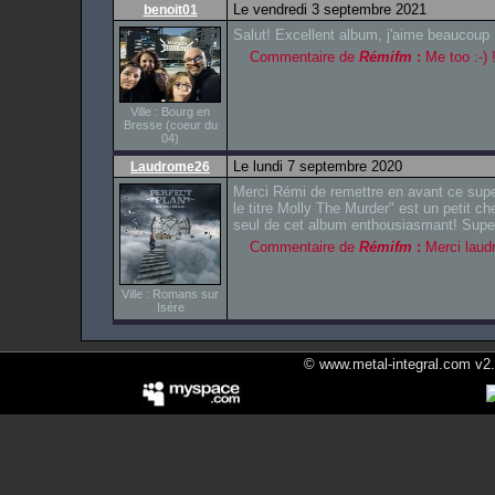
Le vendredi 3 septembre 2021
benoit01
Salut! Excellent album, j'aime beaucoup
Commentaire de
Rémifm
:
Me too :-) 
Ville : Bourg en
Bresse (coeur du
04)
Le lundi 7 septembre 2020
Laudrome26
Merci Rémi de remettre en avant ce supe
le titre Molly The Murder" est un petit che
seul de cet album enthousiasmant! Supe
Commentaire de
Rémifm
:
Merci laudr
Ville : Romans sur
Isére
© www.metal-integral.com v2.5