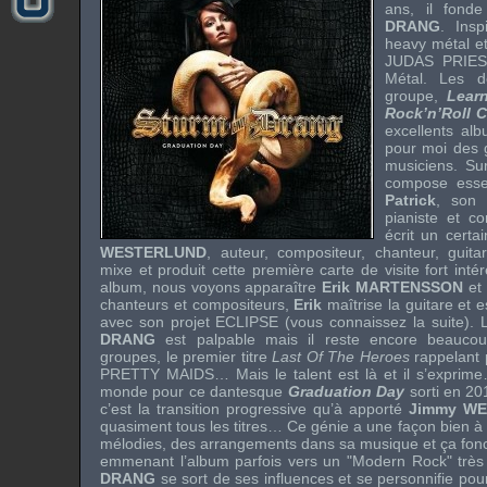
ans, il fond
DRANG
. Insp
heavy métal e
JUDAS PRIES
Métal. Les 
groupe,
Lear
Rock’n’Roll C
excellents al
pour moi des g
musiciens. Su
compose essen
Patrick
, son
pianiste et c
écrit un certa
WESTERLUND
, auteur, compositeur, chanteur, guitari
mixe et produit cette première carte de visite fort in
album, nous voyons apparaître
Erik MARTENSSON
et
chanteurs et compositeurs,
Erik
maîtrise la guitare et e
avec son projet
ECLIPSE
(vous connaissez la suite). 
DRANG
est palpable mais il reste encore beaucoup
groupes, le premier titre
Last Of The Heroes
rappelant 
PRETTY MAIDS
… Mais le talent est là et il s’exprim
monde pour ce dantesque
Graduation Day
sorti en 20
c’est la transition progressive qu’à apporté
Jimmy W
quasiment tous les titres… Ce génie a une façon bien à lu
mélodies, des arrangements dans sa musique et ça foncti
emmenant l’album parfois vers un "Modern Rock" tr
DRANG
se sort de ses influences et se personnifie pou