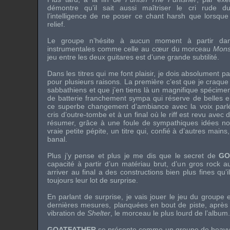
démontre qu’il sait aussi maîtriser le cri rude d
l’intelligence de ne poser ce chant harsh que lorsque
relief.
Le groupe n’hésite à aucun moment à partir da
instrumentales comme celle au cœur du morceau
Mons
jeu entre les deux guitares est d’une grande subtilité.
Dans les titres qui me font plaisir, je dois absolument p
pour plusieurs raisons. La première c’est que je craque t
sabbathiens et que j’en tiens là un magnifique spécimen
de batterie franchement sympa qui réserve de belles en
ce superbe changement d’ambiance avec la voix parlé
cris d’outre-tombe et à un final où le riff est revu avec
résumer, grâce à une foule de sympathiques idées no
vraie petite pépite, un titre qui, confié à d’autres mains
banal.
Plus j’y pense et plus je me dis que le secret de
GO
capacité à partir d’un matériau brut, d’un gros rock a
arriver au final a des constructions bien plus fines qu’i
toujours leur lot de surprise.
En parlant de surprise, je vais jouer le jeu du groupe e
dernières mesures, planquées en bout de piste, après q
vibration de
Shelter
, le morceau le plus lourd de l’album.
GOATFATHER
se présente comme un groupe de heavy 