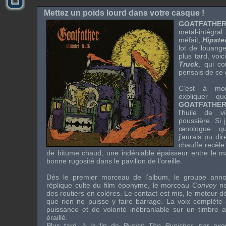
Mettez un poids lourd dans votre casque !
GOATFATHE
metal-intégr
méfait,
Hipster
lot de louang
plus tard, voi
Truck
, qui co
pensais de ce 
C’est à moi
expliquer q
GOATFATHE
l’huile de 
poussière. Si 
œnologue q
j’aurais pu dir
chauffe recèle
de bitume chaud, une indéniable épaisseur entre le ma
bonne rugosité dans le pavillon de l’oreille.
Dès le premier morceau de l’album, le groupe anno
réplique culte du film éponyme, le morceau
Convoy
no
des routiers en colères. Le contact est mis, le moteur dé
que rien ne puisse y faire barrage. La voix complète 
puissance et de volonté inébranlable sur un timbre 
éraillé.
Plus tard, à la fin de
Punish The Punisher
, par ex