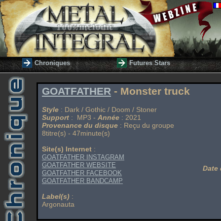
Chroniques
Futures Stars
GOATFATHER
- Monster truck
Style
: Dark / Gothic / Doom / Stoner
Support
: MP3 -
Année
: 2021
Provenance du disque
: Reçu du groupe
8titre(s) - 47minute(s)
Site(s) Internet
:
GOATFATHER INSTAGRAM
GOATFATHER WEBSITE
Date 
GOATFATHER FACEBOOK
GOATFATHER BANDCAMP
Label(s)
:
Argonauta