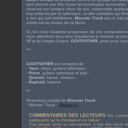
tient encore une fois toutes les promesses annoncées.
réserves sur certains choix de son, notamment quelque
trop enterrés par la rythmique, ou des cymbales qui tintent
a rien qui soit rédhibitoire.
Monster Truck
est un très b
artiste est au niveau de sa tâche.
Si j’en crois l’évidente propension de ces compositions à
nous attendons tous avec impatience la tournée promo.
riff et du simple d’esprit,
GOATFATHER
, jouez pour nou
***
GOATFATHER
est composé de :
-
Yann
, chant, guitare rythmique ;
-
Pierre
, guitare rythmique et solo ;
-
Quentin
, basse, choeurs ;
-
Raphaël
, batterie.
***
Streaming complet de
Monster Truck
:
-
Monster Truck
:
Cliquez ici !
COMMENTAIRES DES LECTEURS
Vos comment
impressions sur la chronique et sur l'album
Pour pouvoir écrire un commentaire, il faut être inscrit 