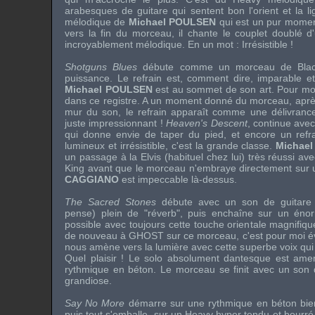
arabesques de guitare qui sentent bon l'orient et la l
mélodique de
Michael POULSEN
qui est un pur moment
vers la fin du morceau, il chante le couplet doublé d'
incroyablement mélodique. En un mot : Irrésistible !
Shotguns Blues
débute comme un morceau de Blac
puissance. Le refrain est, comment dire, imparable et
Michael POULSEN
est au sommet de son art. Pour moi
dans ce registre. A un moment donné du morceau, après
mur du son, le refrain apparaît comme une délivrance,
juste impressionnant !
Heaven's Descent
, continue ave
qui donne envie de taper du pied, et encore un refr
lumineux et irrésistible, c'est la grande classe.
Michae
un passage à la
Elvis
(habituel chez lui) très réussi a
King avant que le morceau n'embraye directement sur u
CAGGIANO
est impeccable là-dessus.
The Sacred Stones
débute avec un son de guitare t
pense) plein de "réverb", puis enchaîne sur un énorm
possible avec toujours cette touche orientale magnifi
de nouveau à
GHOST
sur ce morceau, c'est pour moi év
nous amène vers la lumière avec cette superbe voix qui
Quel plaisir ! Le solo absolument dantesque est ame
rythmique en béton. Le morceau se finit avec un son d
grandiose.
Say No More
démarre sur une rythmique en béton bie
puis tout s'emballe, sur un Heavy hyper tendu et bourré d