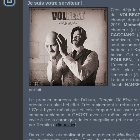
Je suis votre serviteur !
C'est déjà le
de
VOLBEA
changé depuis
2019.
Michae
chanteur (et g
CAGGIANO
(
américain, tien
sont accompa
batterie et
Ka
basse. Cet a
POULSEN
, u
L'accent est 
côté plus 
l'ensemble (à 
Le tout est tou
Jacob HANS
parfait.
Le premier morceau de l'album,
Temple Of Ekur
se 
orientale du plus bel effet. Très rapidement le refrain arr
! C'est hyper mélodique et cela emporte tout avec d
immanquablement à
GHOST
avec ce même côté théât
invite à lire la chronique de leur magnifique (et le mot es
par
Remifm
.(
cliquez ici
).
Dans le style orientalisant je vous présente
Mindlock
, 
qui m'accroche le plus. C'est du Heavy mélodiqu