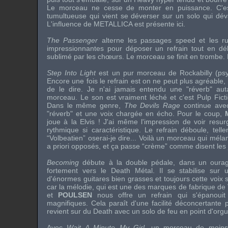
Le morceau ne cesse de monter en puissance. C'es
tumultueuse qui vient se déverser sur un solo qui dév
L'influence de
METALLICA
est présente ici.
The Passenger
alterne les passages speed et les r
impressionnantes pour déposer un refrain tout en dél
sublimé par les chœurs. Le morceau se finit en trombe. 
Step Into Light
est un pur morceau de Rockabilly (psycho
Encore une fois le refrain est on ne peut plus agréable,
de le dire. Je n'ai jamais entendu une "réverb" a
morceau. Le son est vraiment léché et c'est Pulp Ficti
Dans le même genre,
The Devils Rage
continue avec
"réverb" et une voix chargée en écho. Pour le coup,
joue à la
Elvis
! J'ai même l'impression de voir resur
rythmique si caractéristique. Le refrain déboule, tell
“Volbeatien” oserai-je dire... Voilà un morceau qui mél
a priori opposés, et ça passe “crème” comme disent les 
Becoming
débute à la double pédale, dans un ourag
fortement vers le Death Métal. Il se stabilise su
d'énormes guitares bien grasses et toujours cette voix 
car la mélodie, qui est une des marques de fabrique de
et
POULSEN
nous offre un refrain qui s'épanoui
magnifiques. Cela paraît d'une facilité déconcertante 
revient sur du Death avec un solo de feu en point d'orgu
Avec
Wait A Minute My Girl
, un morceau de moins