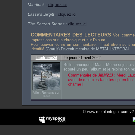
Mindlock
:
cliquez ici
Lasse's Birgitt
:
cliquez ici
The Sacred Stones
:
cliquez ici
COMMENTAIRES DES LECTEURS
Vos comment
impressions sur la chronique et sur l'album
Pour pouvoir écrire un commentaire, il faut être inscrit 
identifié
(Gratuit) Devenir membre de METAL INTEGRAL
Le jeudi 21 avril 2022
Laudrome26
Belle chronique J Marc. Même si je suis 
écouté un peu l'album et je rejoins ton re
Commentaire de
JMM213
:
Merci Laud
avec de multiples facettes qui en font 
charme !
Ville : Romans sur
Isére
© www.metal-integral.com v2.5