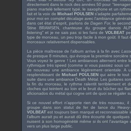
directement dans le rock des années 50 pour "teenagers".
piano martelé tellement typé, le saxophone et un rythme
fait et la voix de
Michael POULSEN
s'adapte parfaiteme
pour moi en complet décalage avec l'ambiance générale
dans cet état d'esprit, parlons de
Dagen For,
le second
Stine BRAMSEN
, chanteuse du groupe danois
AL
listening" et je ne sais pas si les fans de
VOLBEAT
peu
type de morceau, un peu trop facile à mon goût. Il faut ê
morceaux relativement dispensables.
La pièce maîtresse de l'album arrive à la fin avec
Lasse
de presque 8 minutes, qui évoque la première sorcière
Vous voyez le genre ! Les ambiances alternent entre l
rythmique très speed (comme si vous passiez sous un
de nouveau une ambiance légèrement orientale. A u
resplendissant de
Michael POULSEN
qui aère le tout
suite dans une ambiance Death Métal. Les guitares so
la fin du morceau, le rythme ralentit terriblement et d
cloches qui teintent au loin et le bruit du bûcher qui f
aficionados du métal qui cogne ont de quoi se régaler s
Si ce nouvel effort n'apporte rien de très nouveau, il 
groupe dans son statut de fer de lance du Heavy-M
VOLBEAT
est toujours bien marqué et reconnaissable 
l'album aurait pu et aurait dû être écourté de quelque
nuisent à son homogénéité même si ils ont l'avantage 
vers un plus large public.