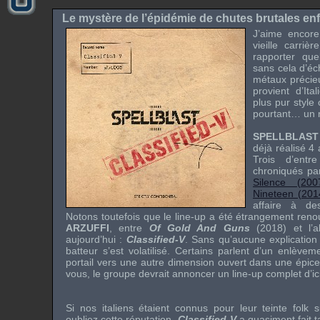
Le mystère de l’épidémie de chutes brutales enf
J’aime encor
vieille carri
rapporter que
sans cela d’éc
métaux précieu
provient d’Ital
plus pur style
pourtant… un 
SPELLBLAST
déjà réalisé 4 
Trois d’entr
chroniqués pa
Silence (200
Nineteen (201
affaire à de
Notons toutefois que le line-up a été étrangement renou
ARZUFFI
, entre
Of Gold And Guns
(2018) et l’
aujourd’hui :
Classified-V
. Sans qu’aucune explication r
batteur s’est volatilisé. Certains parlent d’un enlèvem
portail vers une autre dimension ouvert dans une épic
vous, le groupe devrait annoncer un line-up complet d’ici 
Si nos italiens étaient connus pour leur teinte folk 
oubliez cette réputation.
Classified-V
a quasiment fait t