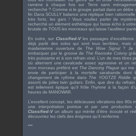
ramène à chaque fois sur Terre sans ménagement. 
recherché ? Comme si le groupe partait dans un délire
fin Dana SCULLY balance une réplique bien rationnelle 
très forts, les gars ! Vous vouliez parler de mystè
recherché un élément esthétique qui fasse écho à votre 
brutale de TOUS les morceaux qui laisse l’auditeur panto
En outre, sur
Classified-V
les passages d’excellence 
déjà parlé des solos qui sont tous terribles, mais 
maidenienne ouverture de
The Wow Signal
? Je m
embarquer par le groove de
The Raonoke Colony
grâc
très puissante et à son refrain viral. L’un de mes titres 
où alternent une cavalcade assez agressive et un refr
mon morceau préféré est
The Dancing Plague
qui me d
envie de participer à la mortelle sarabande dont il
changement de rythme dans
The YOGTZE Riddle
qu
assorti de jolies twin guitars. Enfin, que dire du refrai
est tellement épique qu’il frôle l’hymne à la façon d
heures de
MANOWAR
.
L’excellent concept, les délicieuses vibrations des 80s m
une interprétation pointue et par une production 
Classified-V
un album qui mérite d’être écouté et ré
découvriez les clefs des énigmes qu’il renferme.
***