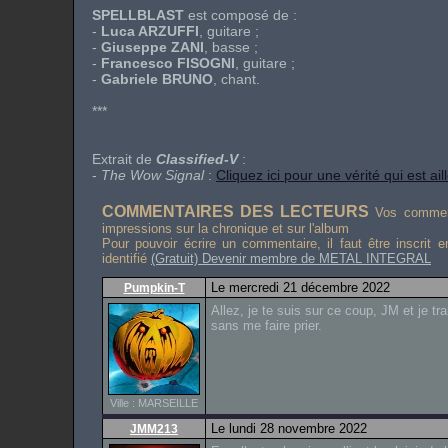
SPELLBLAST
est composé de :
-
Luca ARZUFFI
, guitare ;
-
Giuseppe ZANI
, basse ;
-
Francesco FISOGNI
, guitare ;
-
Gabriele BRUNO
, chant.
***
Extrait de
Classified-V
:
-
The Wow Signal
:
Cliquez ici pour une vérité qui est ail
COMMENTAIRES DES LECTEURS
Vos comment
impressions sur la chronique et sur l'album
Pour pouvoir écrire un commentaire, il faut être inscrit 
identifié
(Gratuit) Devenir membre de METAL INTEGRAL
Le mercredi 21 décembre 2022
Pumpkin-T
Allez, je te suis sur ce coup, JM et je tr
sans me faire prier.
Ville : MARSEILLE
Le lundi 28 novembre 2022
JMM213