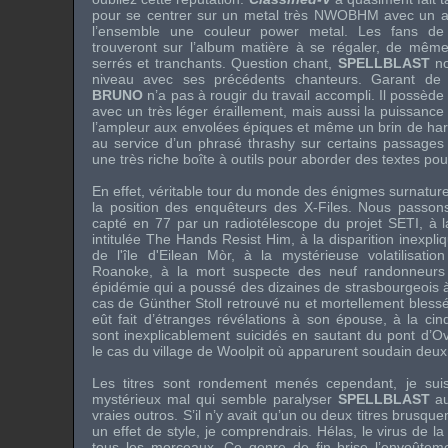
pour se centrer sur un metal très NWOBHM avec un ac
l’ensemble une couleur power metal. Les fans de
trouveront sur l’album matière à se régaler, de même
serrés et tranchants. Question chant,
SPELLBLAST
no
niveau avec ses précédents chanteurs. Garant de 
BRUNO
n’a pas à rougir du travail accompli. Il possède
avec un très léger éraillement, mais aussi la puissanc
l’ampleur aux envolées épiques et même un brin de ha
au service d’un phrasé thrashy sur certains passage
une très riche boîte à outils pour aborder des textes p
En effet, véritable tour du monde des énigmes surnature
la position des enquêteurs des X-Files. Nous passons 
capté en 77 par un radiotélescope du projet SETI, à 
intitulée The Hands Resist Him, à la disparition inexpl
de l'île d'Eilean Mòr, à la mystérieuse volatilisat
Roanoke, à la mort suspecte des neuf randonneurs d
épidémie qui a poussé des dizaines de strasbourgeois à
cas de Günther Stoll retrouvé nu et mortellement blessé
eût fait d’étranges révélations à son épouse, à la ci
sont inexplicablement suicidés en sautant du pont d’O
le cas du village de Woolpit où apparurent soudain deux
Les titres sont rondement menés cependant, je sui
mystérieux mal qui semble paralyser
SPELLBLAST
au
vraies outros. S’il n’y avait qu’un ou deux titres brusqu
un effet de style, je comprendrais. Hélas, le virus de la
tous les morceaux. Ce genre de fin brise l’envoûtem