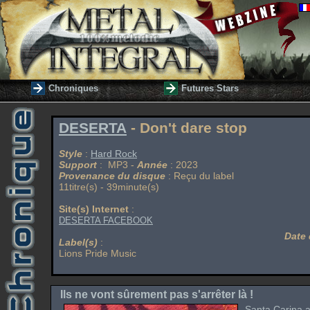
Chroniques
Futures Stars
DESERTA
- Don't dare stop
Style
:
Hard Rock
Support
: MP3 -
Année
: 2023
Provenance du disque
: Reçu du label
11titre(s) - 39minute(s)
Site(s) Internet
:
DESERTA FACEBOOK
Date 
Label(s)
:
Lions Pride Music
Ils ne vont sûrement pas s'arrêter là !
Santa Carina a