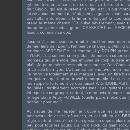
rythme très entraînant, un solo qui va bien, et un 
faut.Gigolo, qui est le premier single, est un pur mo
laisse aucun moment de répit, tant les guitares sont surv
pas l'affaire du début à la fin en enfonçant le clou ju
prend le même chemin. Ca pulse sévèrement, avec u
marquée glam métal, genre
CRASHDÏET
ou
RECKL
fusion, comme il se doit.
Jusque là, nous avons eu droit à des titres bien marq
dernier tiers de l'album, l'ambiance change.
Lightning
do
tendance
AEROSMITH
, et comme
Uly DOLPH
prend 
TYLER
, c'est comme si on y était. Je note un superbe 
morceau qui m'envoie des effluves de rock sudiste en
plaît. Je peux même ressentir une touche WestCoast,
et ce solo bien typé. L'album se termine avec mon mo
Je retrouve totalement mes marques, avec un titre bien
les guitares qui font un travail remarquable. Le solo 
me rappelle fortement ce que faisait
WISHBONE ASH
,
doublées, terriblement accrocheuses. Les guitares e
fabrique de ce groupe, surtout, à mon avis, lorsque
Lau
le légendaire
Andy POWELL
(quelle paire mélodique !)
bonheur pour moi !
Au risque de me répéter, je trouve que les premie
patchwork de divers influences, et cet album de
DES
règle, surtout lorsqu'il a été en gestation depuis plusie
peu pour tous les goûts. Du Hard Rock, du glam rock, 
sudiste, vous n'avez que l'embarras du choix ! Mainte