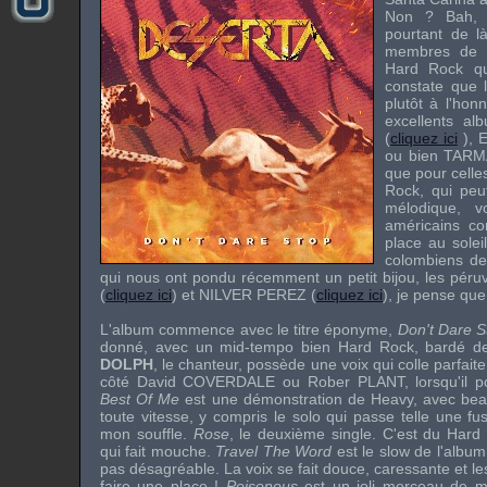
Non ? Bah, 
pourtant de là
membres d
Hard Rock qu
constate que l
plutôt à l'hon
excellents al
(
cliquez ici
),
ou bien
TARM
que pour celle
Rock, qui peu
mélodique, v
américains c
place au soleil
colombiens d
qui nous ont pondu récemment un petit bijou, les pér
(
cliquez ici
) et
NILVER PEREZ
(
cliquez ici
), je pense que 
L'album commence avec le titre éponyme,
Don't Dare S
donné, avec un mid-tempo bien Hard Rock, bardé de 
DOLPH
, le chanteur, possède une voix qui colle parfait
côté
David COVERDALE
ou
Rober PLANT
, lorsqu'il
Best Of Me
est une démonstration de Heavy, avec bea
toute vitesse, y compris le solo qui passe telle une fu
mon souffle.
Rose
, le deuxième single. C'est du Hard
qui fait mouche.
Travel The Word
est le slow de l'album.
pas désagréable. La voix se fait douce, caressante et les
faire une place !
Poisonous
est un joli morceau de mo