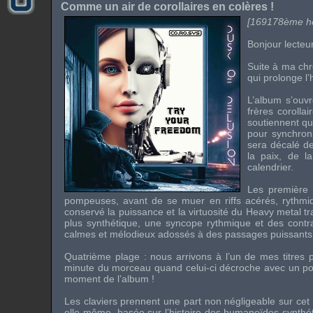
Comme un air de corollaires en colères !
[169178ème heu
Bonjour lecteu
Suite à ma ch
qui prolonge l’
L’album s’ouvr
frères corolla
soutiennent qu
pour synchroni
sera décalé de
la paix, de la
calendrier.
Les première
pompeuses, avant de se muer en riffs acérés, rythm
conservé la puissance et la virtuosité du Heavy metal tr
plus synthétique, une syncope rythmique et des cont
calmes et mélodieux adossés à des passages puissants et 
Quatrième plage : nous arrivons à l’un de mes titres 
minute du morceau quand celui-ci décroche avec un pon
moment de l’album !
Les claviers prennent une part non négligeable sur cet
elle-même, basée sur l’histoire des humanoïdes synthétiq