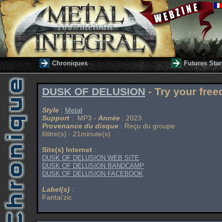
Chroniques
Futures Star
DUSK OF DELUSION
- Try your fre
Style
:
Metal
Support
: MP3 -
Année
: 2023
Provenance du disque
: Reçu du groupe
6titre(s) - 21minute(s)
Site(s) Internet
:
DUSK OF DELUSION WEB SITE
DUSK OF DELUSION BANDCAMP
DUSK OF DELUSION FACEBOOK
Label(s)
:
Fantai'zic