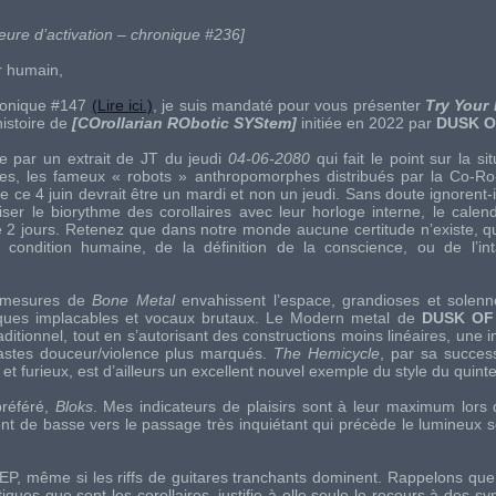
re d’activation – chronique #236]
r humain,
ronique #147
(Lire ici.)
, je suis mandaté pour vous présenter
Try Your
histoire de
[COrollarian RObotic SYStem]
initiée en 2022 par
DUSK O
e par un extrait de JT du jeudi
04-06-2080
qui fait le point sur la s
ires, les fameux « robots » anthropomorphes distribués par la Co-Ro
e ce 4 juin devrait être un mardi et non un jeudi. Sans doute ignorent-
ser le biorythme des corollaires avec leur horloge interne, le calend
 2 jours. Retenez que dans notre monde aucune certitude n’existe, qu’
 condition humaine, de la définition de la conscience, ou de l’inta
 mesures de
Bone Metal
envahissent l’espace, grandioses et solenn
iques implacables et vocaux brutaux. Le Modern metal de
DUSK OF
aditionnel, tout en s’autorisant des constructions moins linéaires, une 
rastes douceur/violence plus marqués.
The Hemicycle
, par sa succes
furieux, est d’ailleurs un excellent nouvel exemple du style du quintet
préféré,
Bloks
. Mes indicateurs de plaisirs sont à leur maximum lors
t de basse vers le passage très inquiétant qui précède le lumineux s
 EP, même si les riffs de guitares tranchants dominent. Rappelons que
ues que sont les corollaires, justifie à elle seule le recours à des sy