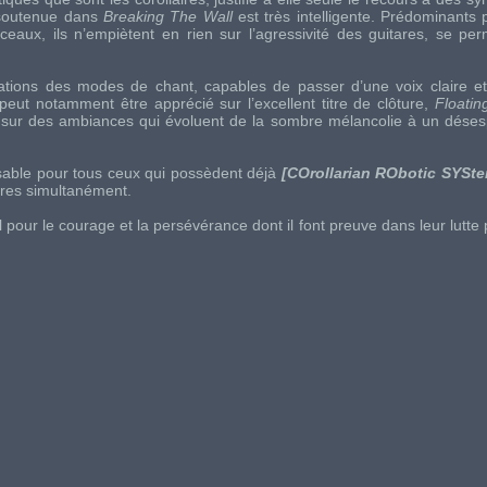
n soutenue dans
Breaking The Wall
est très intelligente. Prédominants 
rceaux, ils n’empiètent en rien sur l’agressivité des guitares, se p
iations des modes de chant, capables de passer d’une voix claire 
eut notamment être apprécié sur l’excellent titre de clôture,
Floati
ur des ambiances qui évoluent de la sombre mélancolie à un désesp
sable pour tous ceux qui possèdent déjà
[COrollarian RObotic SYSt
vres simultanément.
N
pour le courage et la persévérance dont il font preuve dans leur lutt