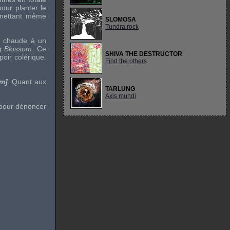
pour planter le
ermettant même
SLOMOSA
Tundra rock
et chaude à un
ng Blossom
. Ce
SHIVA THE DESTRUCTOR
oir colérique.
Find the others
em]
. Quant aux
TARLUNG
Axis mundi
e pour dénoncer