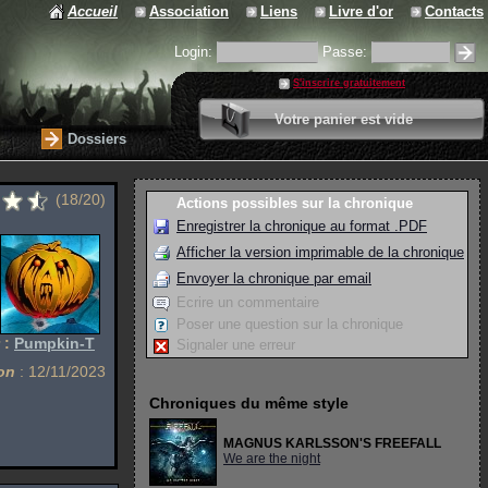
Accueil
Association
Liens
Livre d'or
Contacts
Login:
Passe:
S'inscrire gratuitement
0 article
Votre panier est vide
Valider votre panier
Dossiers
(18/20)
Actions possibles sur la chronique
Enregistrer la chronique au format .PDF
Afficher la version imprimable de la chronique
Envoyer la chronique par email
Ecrire un commentaire
Poser une question sur la chronique
 :
Pumpkin-T
Signaler une erreur
on
: 12/11/2023
Chroniques du même style
MAGNUS KARLSSON'S FREEFALL
We are the night