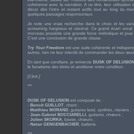
cohérence avec la narration. A ce titre, leur utilisatio
décor dès l’intro et restant actifs tout au long du mo
quelques passages responsoriaux.
Je note une vraie recherche dans le choix et les var
screaming hargneux et viscéral. Ce grand écart vocal p
morceau possède une grande force mélodique et joue s
C’est une conclusion de grande classe.
Try Your Freedom
est une suite cohérente et indispen
autres, rien ne leur interdit de commander les deux œu
En tant que corollaire, je remercie
DUSK OF DELUSIO
le fanatisme des bloks et améliorer notre condition.
[Click.]
***
DUSK OF DELUSION
est composé de :
-
Benoit GUILLOT
, chant ;
-
Matthieu MORAND
, guitares lead, synthés, claviers ;
-
Jean-Gabriel BOCCIARELLI
, guitares, chœurs ;
-
Julien SKORKA
, basse, chœurs ;
-
Natan GENGENBACHER
, batterie.
***