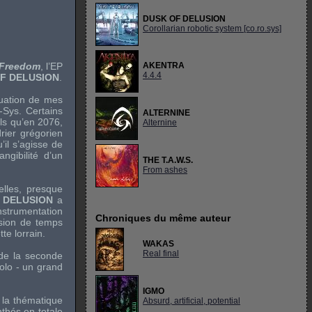
DUSK OF DELUSION
Corollarian robotic system [co.ro.sys]
 Freedom
, l’EP
AKENTRA
4.4.4
F DELUSION
.
ituation de mes
-Sys. Certains
ALTERNINE
ils qu’en 2076,
Alternine
rier grégorien
il s’agisse de
ngibilité d’un
THE T.A.W.S.
From ashes
elles, presque
 DELUSION
a
instrumentation
Chroniques du même auteur
sion de temps
te lorrain.
WAKAS
Real final
 de la seconde
olo - un grand
IGMO
 la thématique
Absurd, artificial, potential
nthés en totale