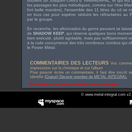
souvent un Joaquim CANS d'
HAMMERFAL
, et qui est
les passages les plus mélodiques, comme sur
How Man
fort belle manière), l'ensemble des 11 titres du cd se 
en tous cas pour espérer séduire les réfractaires au 
par le groupe.
En revanche, les aficionados du genre peuvent se laisse
de
SHADOW KEEP
, qui réserve quelques bons moment
bien exécuté, plutôt agréable, mais pas suffisamment orig
à la rude concurrence des très nombreux combos qui off
le Power Métal.
COMMENTAIRES DES LECTEURS
Vos comment
impressions sur la chronique et sur l'album
Pour pouvoir écrire un commentaire, il faut être inscrit 
identifié
(Gratuit) Devenir membre de METAL INTEGRAL
Personne n'a encore commenté cette chronique.
© www.metal-integral.com v2.5