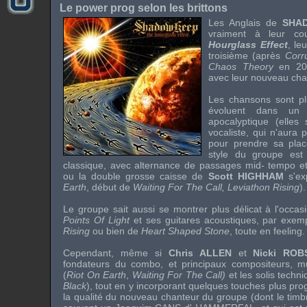
Le power prog selon les brittons
Les Anglais de
SHA
vraiment à leur co
Hourglass Effect
, le
troisième (après
Corr
Chaos Theory
en 20
avec leur nouveau ch
Les chansons sont plu
évoluent dans un r
apocalyptique (elles
vocaliste, qui n'aura
pour prendre sa pla
style du groupe est
classique, avec alternance de passages mid- tempo e
ou la double grosse caisse de
Scott HIGHHAM
s'ex
Earth
, début de
Waiting For The Call, Leviathon Rising
).
Le groupe sait aussi se montrer plus délicat à l'occa
Points Of Light
et ses guitares acoustiques, par exem
Rising
ou bien de
Heart Shaped Stone
, toute en feeling.
Cependant, même si
Chris ALLEN
et
Nicki RO
fondateurs du combo, et principaux compositeurs, mult
(
Riot On Earth
,
Waiting For The Call)
et les solis techni
Black
), tout en y incorporant quelques touches plus prog
la qualité du nouveau chanteur du groupe (dont le timb