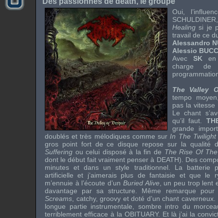
Des passionnés de death, le groupe
Oui, l’influ
SCHULDINER
Healing
si je 
travail de ce d
Alessandro N
Alessio BUCC
Avec
SK
en m
charge de
programmation 
The Valley O
tempo moyen,
pas la vitesse
Le chant s’av
qu’il faut.
TH
grande import
doublés et très mélodiques comme sur
In The Twilight
gros point fort de ce disque repose sur la qualité d
Suffering
ou celui disposé à la fin de
The Rise Of The
dont le début fait vraiment penser à
DEATH
). Des compo
minutes et dans un style traditionnel. La batterie
artificielle et j’aimerais plus de fantaisie et que le 
m’ennuie à l’écoute d’un
Buried Alive
, un peu trop lent 
davantage par sa structure. Même remarque pou
Screams
, catchy, groovy et doté d’un chant caverneux.
longue partie instrumentale, sombre intro du morceau 
terriblement efficace à la
OBITUARY
. Et là j’ai la convi