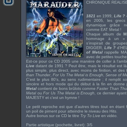
CHRONIQUE REALISE
1821
en 1999,
Life ?
en 2005, les grecs
dynamique grâce n
comme
EAT Metal
!
Chaque album de
M
hommage à un « 
s’inspirait de grou
DIGGER
,
Life ?
d’
HE
of Metal
rappelle
MA
avec de petites touch
Est-ce pour ce CD 2005 une manière de coller à l’am
Live
datant de 1991 ? Peut être, mais le résultat est là
plus simple, plus direct, avec moins de finition, et des t
than Thunder
,
For Us The Metal is Enough
,
Sense of M
C’est le plus
80’s
, au sens rudimentaire ; il remplit 
sincère et hors mode qui du début à la fin en donne
Metal
contient de bons brûlots comme
Faster Than Th
Metal
ou
For Us The Metal is Enough
, ce dernier ayan
MAJESTY
et c’est un hymne !
Le petit reproche est que d’autres titres tout en étant
un poil de piment pour atteindre le niveau des Hits.
Autre bonus sur ce CD le titre
Try To Live
en vidéo.
Partie artistique (pochette, livret): 3/5