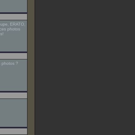
roupe, ERATO,
e ces photos
s!
s photos ?