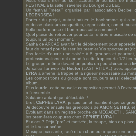
Nous étions hier au soir, acteurs et actrices de
meta
FESTIVAL
à la salle
Traverse
du
Bourget Du Lac
.
Un festival "métal" organisé par l'association
Decibel
LEGENDSEA
!
Porteur du projet, autant saluer le bonhomme qui a mi
endossé plusieurs casquettes, organisation, son et music
Belle performance et bon repos cette semaine !
Quel plaisir de retrouver pour cette rentrée musicale de
toujours un bon moment.
Sasha
de
ARCAS
avait fait le déplacement pour appréci
faut de retard pour laisser les premier(e)s spectateurs(rice
Pas facile d'ouvrir une soirée à 5 groupes et pourtant
professionnalisme ont donné à cette trop courte 1/2 heur
Le groupe, même devant un public un peu clairsemé a livré
Je salue l'arrivée de
Hector
(
LAST RITUAL
) avec appla
LYRA
a amené la frappe et la rigueur nécessaire au méta
Les compositions du groupe sont toujours aussi délecta
album.
Plus lourde, cette nouvelle composition permet à l'extra
à l'ensemble.
Salutaire autant que délectable !
Bref,
CEPHEE LYRA
, je suis fan et maintient que ce group
Je découvre ensuite les grenoblois de
AMON SETHIS
, et
Evoluant dans un registre proche de
MEGADETH
,
SAN
les premières coupures chez
CEPHEE LYRA
!
Et alors ? Déjà "pro" et motivée, la troupe, bien en plac
et le feu sur scène.
Musique puissante, racé et un chanteur impressionnant m'