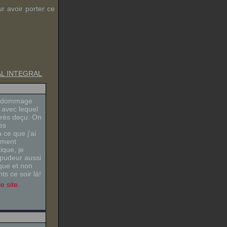
r avoir porter ce
TAL INTEGRAL
l, dommage
 avec lequel
 très deçu. On
es
ce que j'ai
hement
ique, je
 pudeur aussi
que et non
ts ce soir là!
e site.