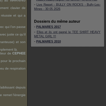
e
) au
WARNING
-
Live Report - BULLY ON ROCKS - Bully-Les-
ement clavier de
Mines - 30 05 2026
réussie et qui a
Dossiers du même auteur
-
ec qui l'on passe
PALMARES 2017
-
Elles et ils ont gagné le TEE SHIRT HEAVY
vec juste ce qu'il
METAL GIRL !!!
-
PALMARES 2010
chanteuse) et son
mplement là.
tteur de
CEPHEE
 pour le prochain
eu de respiration
aiblissant depuis
pe remet l'énergie