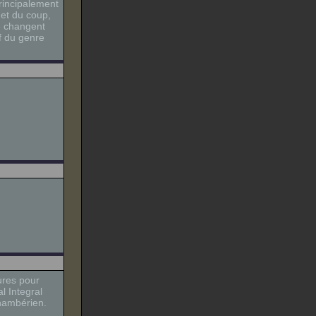
principalement
 et du coup,
ne changent
if du genre
ures pour
l Integral
chambérien.