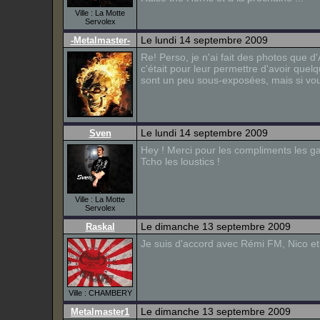
Ville : La Motte
Servolex
Le lundi 14 septembre 2009
-Metalmaster-
Re! Perso, je n'ai fait des photos que
c'était pour leur permettre d'avoir quelq
sont un peu sous-exposées, mais si vous
Le lundi 14 septembre 2009
Sven
Hey ! Merci pour les compliments les ga
Tcho les loustics !
Ville : La Motte
Servolex
Le dimanche 13 septembre 2009
Raskal
Je suis d'accord avec Rémi FM, Nico et M
Ville : CHAMBERY
Le dimanche 13 septembre 2009
Metalmaster1