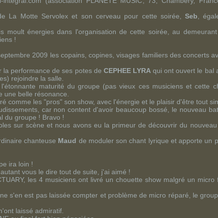
l-integral.com
(association
PLANETE MUSIC
,
73
,
Chambéry
,
Franc
de
La Motte Servolex
et son cerveau pour cette soirée,
Seb
, égal
s moult énergies dans l'organisation de cette soirée, au demeurant 
iens !
 septembre 2009 les copains, copines, visages familiers des concerts av
er la performance de ses potes de
CEPHEE LYRA
qui ont ouvert le bal a
s) rejoindre la salle.
, l'étonnante maturité du groupe (pas vieux ces musiciens et cette 
e une belle résonance.
 comme les "pros" son show, avec l'énergie et le plaisir d'être tout si
udissements, car non content d'avoir beaucoup bossé, le nouveau ba
l du groupe ! Bravo !
bles sur scène et nous avons eu la primeur de découvrir du nouveau
ordinaire chanteuse
Maud
de moduler son chant lyrique et apporte un p
e ira loin !
 autant vous le dire tout de suite, j'ai aimé !
CTUARY
, les 4 musiciens ont livré un chouette show malgré un micro f
e ne s'en est pas laissée compter et problème de micro réparé, le grou
ont laissé admiratif.