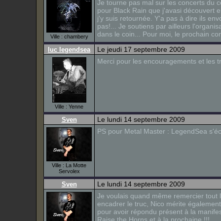
Je tourne pas mal sur les concerts du c
pour Black Rain que j'avasi découvert e
j'y suis retournée. Y'a pas à dire ils en
pas!... Je soutiens par ailleurs l'organi
dans le coin... Pour moi, le prochain co
Ville : chambery
Le jeudi 17 septembre 2009
luc legendsea
Merci pour les encouragements et les trè
Ville : Yenne
Le lundi 14 septembre 2009
Sven
PS pour Metal Master : LegendSea s'écri
Ville : La Motte
Servolex
Le lundi 14 septembre 2009
Sven
Je voulais quand même remercier tout l
encadrer le truc, Nico mérite également 
pour avoir répondu présent à la manifest
Raise the Horns et à la prochaine !!!