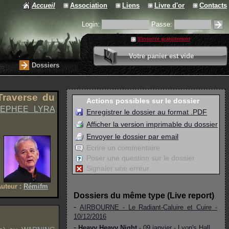
Accueil
Association
Liens
Livre d'or
Contacts
Login:
Passe:
S'inscrire gratuitement
0 article
Votre panier est vide
Valider votre panier
Dossiers
Traverse
du
Actions possibles sur le dossier
EPHEE LYRA
Enregistrer le dossier au format .PDF
Afficher la version imprimable du dossier
Envoyer le dossier par email
Ecrire un commentaire
Poser une question sur le dossier
Signaler une erreur
uteur :
Rémifm
Dossiers du même type (Live report)
-
AIRBOURNE
- Le Radiant-Caluire et Cuire -
10/12/2016
-
Heavy Heavy Night
- 09 janvier -
Lyon's Hall