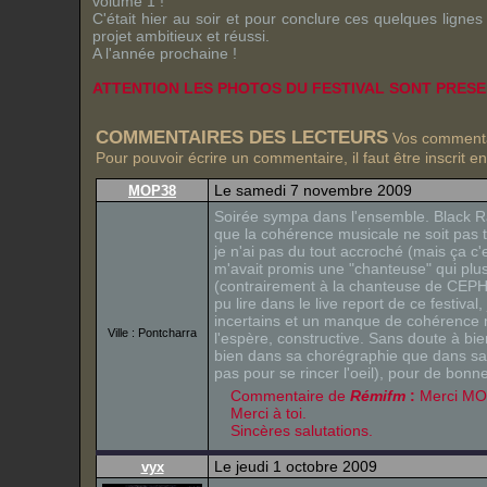
volume 1 !
C'était hier au soir et pour conclure ces quelques lign
projet ambitieux et réussi.
A l'année prochaine !
ATTENTION LES PHOTOS DU FESTIVAL SONT PRESE
COMMENTAIRES DES LECTEURS
Vos commentai
Pour pouvoir écrire un commentaire, il faut être inscrit e
Le samedi 7 novembre 2009
MOP38
Soirée sympa dans l'ensemble. Black 
que la cohérence musicale ne soit pas 
je n'ai pas du tout accroché (mais ça c'
m'avait promis une "chanteuse" qui plus
(contrairement à la chanteuse de CEPHE
pu lire dans le live report de ce festiv
incertains et un manque de cohérence mu
Ville : Pontcharra
l'espère, constructive. Sans doute à bi
bien dans sa chorégraphie que dans sa
pas pour se rincer l'oeil), pour de bonn
Commentaire de
Rémifm
:
Merci MOP 
Merci à toi.
Sincères salutations.
Le jeudi 1 octobre 2009
vyx