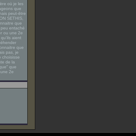
re où je les
gageons que
mais peut-être
 AMON SETHIS,
onnaitre que
n peu entaché
er ou une 2e
u'ils aient
préhender
connaitre que
is pas, je
e choisisse
te de la
ique" que
a une 2e