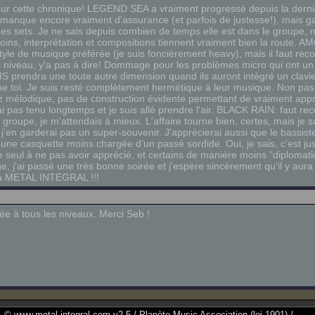
our cette chronique! LEGEND SEA a vraiment progressé depuis la derniè
e manque encore vraiment d'assurance (et parfois de justesse!), mais 
des sets. Je ne sais depuis combien de temps elle est dans le groupe, 
moins, interprétation et compositions tiennent vraiment bien la route.
tyle de musique préférée (je suis foncièrement heavy), mais il faut rec
s niveau, y'a pas à dire! Dommage pour les problèmes micro qui ont u
 prendra une toute autre dimension quand ils auront intégré un clavi
toi. Je suis resté complètement hermétique à leur musique. Non pas q
ez mélodique, pas de construction évidente permettant de vraiment ap
'ai pas tenu longtemps et je suis allé prendre l'air. BLACK RAIN: faut re
groupe, je m'attendais à mieux. L'affaire tourne bien, certes, mais je sa
j'en garderai pas un super-souvenir. J'apprécierai aussi que le bassist
une casquette moins chargée d'un passé sordide. Oui, je sais, c'est jus
le seul à ne pas avoir apprécié, et certains de manière moins "diplomat
, j'ai passé une très bonne soirée et j'espère sincèrement qu'il y aur
vie à METAL INTEGRAL !!!
ée à tous les niveaux. Merci Seb !
© www.metal-integral.com v2.5 / Planète Music Association (loi 1901) /