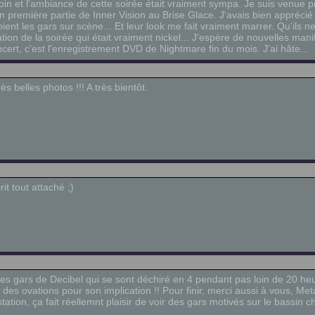
oin et l'ambiance de cette soirée était vraiment sympa. Je suis venue 
n première partie de Inner Vision au Brise Glace. J'avais bien apprécié
voient les gars sur scène... Et leur look me fait vraiment marrer. Qu'ils 
sation de la soirée qui était vraiment nickel... J'espère de nouvelles man
ncert, c'est l'enregistrement DVD de Nightmare fin du mois. J'ai hâte...
s belles photos !!! A très bientôt.
t tout attaché ;)
es gars de Decibel qui se sont déchiré en 4 pendant pas loin de 20 he
des ovations pour son implication !! Pour finir, merci aussi à vous, Meta
ation, ça fait réellemnt plaisir de voir des gars motivés sur le bassin 