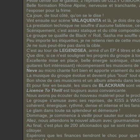
Petite cerise sur le gâteau, 2 reprises de
OZZY OSBOUR
Belle formation Rhône Alpine, nerveuse et tranchante,
l'exposer pour la frime.
Ca joue, de tout côté, qu'on se le dise !
Vint ensuite sur scène
VALAQUENTA
et là, je dois dire 
La prestation technique ne souffre d'aucune faiblesse, ce
Scéniquement, c'est assez statique et du côté compositio
Le groupe se qualifie de
Black' n' Roll
,
Sasha
me souffle
Peu importe les étiquettes, je ne retiens rien de cette m
Je ne suis peut-être pas dans la cible.
C'est au tour de
LEGENDSEA
, armé d'un
EP
4 titres et 
Que dire, si ce n'est souligner les progrès du groupe à to
Excellente mise en place, belle énergie scénique, chant
guitares fort intéressant) récompensent les musiciens de
Neve
au micro chante fort bien et apporte vraiment du sou
La musique du groupe évolue et devient plus "
loud
" tout
Bon show de ces musiciens et un album attendu dans les
Et pour finir en beauté, les stars de
BLACKRAIN
sont ve
Licence To Thrill
est toujours aussi convaincante.
Nous avons pu écouter du nouveau matériel pour le proch
Le groupe s'amuse avec ses reprises, de
KISS
à
WAS
cohérent, énergique, rythmé, dense et intense et les fans 
Le
glam
dans toute sa splendeur et démesure !
Dommage, je commence à vieillir pour sauter sur scène a
Allez, nous attendons le nouvel album avec gourmandise 
Au final, c'est plus de 200
aficionados
qui se sont réunis h
côtoyer.
Espérons que les finances tiendront le choc pour que