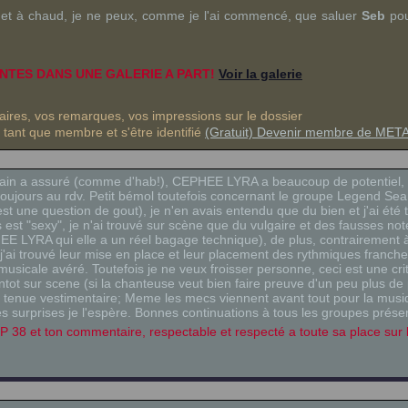
es et à chaud, je ne peux, comme je l'ai commencé, que saluer
Seb
pou
NTES DANS UNE GALERIE A PART!
Voir la galerie
res, vos remarques, vos impressions sur le dossier
n tant que membre et s'être identifié
(Gratuit) Devenir membre de ME
Rain a assuré (comme d'hab!), CEPHEE LYRA a beaucoup de potentie
toujours au rdv. Petit bémol toutefois concernant le groupe Legend Sea
est une question de gout), je n'en avais entendu que du bien et j'ai été
 est "sexy", je n'ai trouvé sur scène que du vulgaire et des fausses not
E LYRA qui elle a un réel bagage technique), de plus, contrairement à 
al, j'ai trouvé leur mise en place et leur placement des rythmiques franc
sicale avéré. Toutefois je ne veux froisser personne, ceci est une crit
entot sur scene (si la chanteuse veut bien faire preuve d'un peu plus de
 tenue vestimentaire; Meme les mecs viennent avant tout pour la musi
es surprises je l'espère. Bonnes continuations à tous les groupes présen
38 et ton commentaire, respectable et respecté a toute sa place sur l