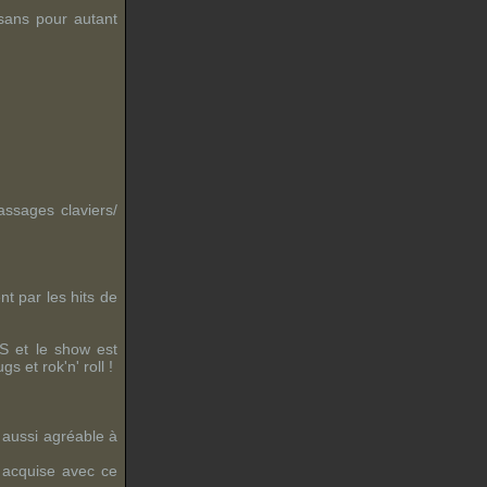
sans pour autant
assages claviers/
ent par les
hits
de
S
et le show est
gs et rok'n' roll !
s aussi agréable à
 acquise avec ce