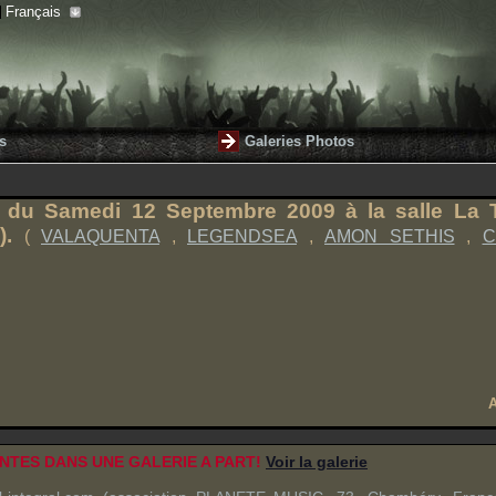
Français
s
Galeries Photos
L
du Samedi 12 Septembre 2009 à la salle
La 
).
(
VALAQUENTA
,
LEGENDSEA
,
AMON SETHIS
,
C
A
NTES DANS UNE GALERIE A PART!
Voir la galerie