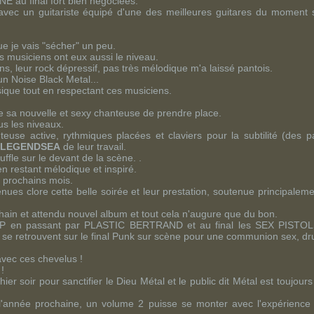
NE
au final fort bien négociées.
 avec un guitariste équipé d'une des meilleures guitares du moment 
que je vais "sécher" un peu.
s musiciens ont eux aussi le niveau.
ns, leur
rock
dépressif, pas très mélodique m'a laissé pantois.
 un
Noise Black Metal
...
usique tout en respectant ces musiciens.
de sa nouvelle et
sexy
chanteuse de prendre place.
us les niveaux.
euse active, rythmiques placées et claviers pour la subtilité (des p
LEGENDSEA
de leur travail.
ffle sur le devant de la scène. .
 en restant mélodique et inspiré.
 prochains mois.
nues clore cette belle soirée et leur prestation, soutenue principalem
ain et attendu nouvel album et tout cela n'augure que du bon.
P
en passant par
PLASTIC BERTRAND
et au final les
SEX PISTOL
se retrouvent sur le final
Punk
sur scène pour une communion
sex, dru
vec ces chevelus !
!
ier soir pour sanctifier le Dieu Métal et le public dit Métal est toujour
 l'année prochaine, un volume 2 puisse se monter avec l'expérience