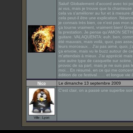
Salut! Globalement d'accord avec toi p
ai vus, mais je trouve que la chanteus
cela va s'améliorer au fur et à mesure 
cela peut-il être une explication. Néan
je connais très bien, ce n'est pas mon s
ça tourne vraiment, vraiment bien! Gro
la prestation. Je pense qu'AMON SETHIS
guitare. VALAQUENTA: euh, ben, comme 
été mauvais, mais voilà, quoi, pas ass
leurs morceaux... J'ai pas aimé, quoi, j
ça envoie, mais vu le buzz autour de ce 
m'attendais à mieux. J'ai apprécié mais 
une autre type de casquette sur scène, 
provoc de sa part, mais je ne suis pas 
moi... En résumé, en ce qui me concerne
édition de ce festival... ... et longue 
Le dimanche 13 septembre 2009
Nico
C'est clair, on a passé une superbe soir
Ville : Lyon