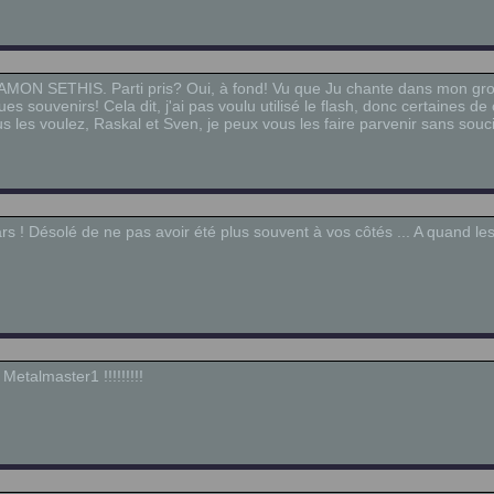
 d'AMON SETHIS. Parti pris? Oui, à fond! Vu que Ju chante dans mon g
ues souvenirs! Cela dit, j'ai pas voulu utilisé le flash, donc certaines d
 les voulez, Raskal et Sven, je peux vous les faire parvenir sans souci
rs ! Désolé de ne pas avoir été plus souvent à vos côtés ... A quand le
etalmaster1 !!!!!!!!!