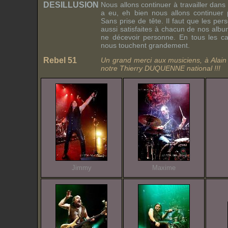
DESILLUSION
Nous allons continuer à travailler dans 
a eu, eh bien nous allons continuer p
Sans prise de tête. Il faut que les per
aussi satisfaites à chacun de nos albu
ne décevoir personne. En tous les ca
nous touchent grandement.
Rebel 51
Un grand merci aux musiciens, à Alai
notre Thierry DUQUENNE national !!!
Jimmy
Maxime