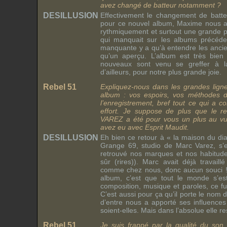
avez changé de batteur notamment ?
DESILLUSION
Effectivement le changement de batte
pour ce nouvel album, Maxime nous a 
rythmiquement et surtout une grande 
qui manquait sur les albums précéden
manquante y a qu’à entendre les ancien
qu’un aperçu. L’album est très bien
nouveaux sont venu se greffer à la 
d’ailleurs, pour notre plus grande joie.
Rebel 51
Expliquez-nous dans les grandes ligne
album : vos espoirs, vos méthodes de
l’enregistrement, bref tout ce qui a c
effort. Je suppose de plus que le r
VAREZ a été pour vous un plus au vu
avez eu avec Esprit Maudit.
DESILLUSION
Eh bien ce retour à « la maison du d
Grange 69, studio de Marc Varez, s’
retrouvé nos marques et nos habitud
sûr (rires)). Marc avait déjà travail
comme chez nous, donc aucun souci !!
album, c’est que tout le monde s’est
composition, musique et paroles, ce fut
C’est aussi pour ça qu’il porte le nom 
d’entre nous a apporté ses influences 
soient-elles. Mais dans l’absolue elle res
Rebel 51
Je suis frappé par la qualité du son