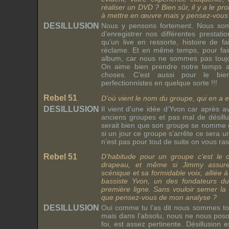
réaliser un DVD ? Bien sûr, il y a le 
à mettre en œuvre mais y pensez-vous
DESILLUSION
Nous y pensons fortement. Nous so
d’enregistrer nos différentes prestatio
qu’un live en ressorte, histoire de fa
réclame. Et en même temps, pour fair
album, car nous ne sommes pas toujour
On aime bien prendre notre temps au
choses. C’est aussi pour le b
perfectionnistes en quelque sorte !!!
Rebel 51
D’où vient le nom du groupe, qui en a e
DESILLUSION
Il vient d’une idée d’Yvon car après 
anciens groupes et pas mal de désillus
serait bien que son groupe se nomme d
si un jour ce groupe s’arrête ce sera u
n’est pas pour tout de suite on vous ras
Rebel 51
D’habitude pour un groupe c’est le c
drapeau, et même si Jimmy assure
scénique et sa formidable voix, alliée à 
bassiste Yvon, un des fondateurs du
première ligne. Sans vouloir semer la 
que pensez-vous de mon analyse ?
DESILLUSION
Oui comme tu l’as dit nous sommes to
mais dans l’absolu, nous ne nous poso
foi, est assez pertinente. Désillusion e