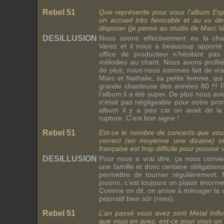
Rebel 51
Que représente pour vous l’album Esp
un accueil très favorable et au vu 
disposer (je pense au studio de Marc 
DESILLUSION
Nous avons effectivement eu la cha
Varez et il nous a beaucoup apporté s
office de producteur n’hésitant pas 
mélodies au chant. Nous avons profit
de plus, nous nous sommes fait de vra
Marc et Nathalie, sa petite femme, qu
grande chanteuse des années 80 !!! Po
l’album il a été super. De plus nous av
n’était pas négligeable pour notre prom
album il y a peu car on avait de l
rupture. C’est bon signe !
Rebel 51
Est-ce le nombre de concerts que vo
correct (en moyenne une dizaine) 
française est trop difficile pour pouvoi
DESILLUSION
Pour nous a vrai dire, ça nous convi
une famille et donc certaine obligation
permettre de tourner régulièrement.
jouons, c’est toujours un plaisir énorme
Comme on dit, on arrive à ménager la c
péjoratif bien sûr (rires).
Rebel 51
L’an passé vous avez sorti Metal Infl
que vous en avez, est-ce pour vous un