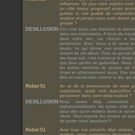
Influences. De plus votre registre s’est
un côté heavy progressif assez pron
guitare et une qualité de compositi
analyse et pensez-vous avoir donné pa
groupe ?
DESILLUSION
Oui c’est aussi une évolution là enco
dans nos instruments. A force de trava
dans notre son, car chacun a inv
performant. Marc Varez a lui aussi 
studio, ce qui donne une production
ressort de cet album. Pour ce qui est du
ses beau soli, c’est comme je le disais i
nos deux perles de guitaristes. Nous
les autres membres du groupe car il
chant et rythmiquement aussi. Une vr
être un nouvel élan comme tu dis, qui sai
Rebel 51
Au vu de la permanence de votre gro
expérience, quels sont aujourd’hui 
persévérer dans votre idéal musical ?
DESILLUSION
Nous avons déjà commencé à 
instrumentalement, les textes sont en
peux dire qu’on restera dans ce qu’on 
vibrer. Peut-importe les modes ou quo
de porter notre étendard !!!
Rebel 51
Avec tous vos concerts déjà réalisés
évident, votre expérience éloquente,