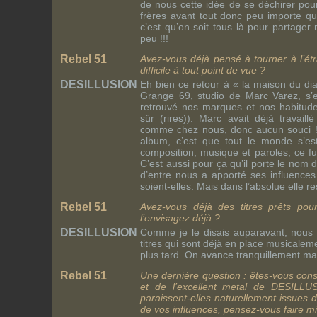
de nous cette idée de se déchirer po
frères avant tout donc peu importe qui 
c’est qu’on soit tous là pour partager 
peu !!!
Rebel 51
Avez-vous déjà pensé à tourner à l’ét
difficile à tout point de vue ?
DESILLUSION
Eh bien ce retour à « la maison du d
Grange 69, studio de Marc Varez, s’
retrouvé nos marques et nos habitud
sûr (rires)). Marc avait déjà travail
comme chez nous, donc aucun souci !!
album, c’est que tout le monde s’est
composition, musique et paroles, ce fut
C’est aussi pour ça qu’il porte le nom 
d’entre nous a apporté ses influences 
soient-elles. Mais dans l’absolue elle res
Rebel 51
Avez-vous déjà des titres prêts pou
l’envisagez déjà ?
DESILLUSION
Comme je le disais auparavant, nous
titres qui sont déjà en place musicalem
plus tard. On avance tranquillement ma
Rebel 51
Une dernière question : êtes-vous cons
et de l’excellent metal de DESILLU
paraissent-elles naturellement issues
de vos influences, pensez-vous faire m