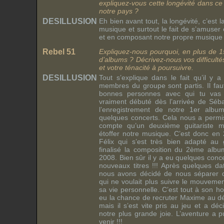
expliquez-vous cette longévité dans ce 
notre pays ?
DESILLUSION
Eh bien avant tout, la longévité, c’est l
musique et surtout le fait de s’amuser 
et en composant notre propre musique !
Rebel 51
Expliquez-nous pourquoi, en plus de 1
d’albums ? Décrivez-nous vos difficult
et votre ténacité à poursuivre.
DESILLUSION
Tout s’explique dans le fait qu’il y 
membres du groupe sont partis. Il fau
bonnes personnes avec qui tu vas c
vraiment débuté dès l’arrivée de Séba
l’enregistrement de notre 1er album
quelques concerts. Cela nous a permi
compte qu’un deuxième guitariste m
étoffer notre musique. C’est donc en
Félix qui s’est très bien adapté au
finalisé la composition du 2ème albu
2008. Bien sûr il y a eu quelques conc
nouveaux titres !!! Après quelques d
nous avons décidé de nous séparer d’O
qui ne voulait plus suivre le mouvemen
sa vie personnelle. C’est tout à son h
eu la chance de recruter Maxime au d
mais il s’est vite pris au jeu et a d
notre plus grande joie. L’aventure a p
venir !!!