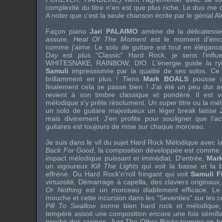
complexité du titre n'en est que plus riche. Le duo me 
A noter que c'est la seule chanson écrite par le génial
Al
Façon piano
Jari PALAIMO
amène de la délicatesse
assure.
Heat Of The Moment
est le moment d'émot
comme j'aime. Le solo de guitare est tout en élégance
Day
est plus "Classic" Hard Rock, je sens l'infl
WHITESNAKE
,
RAINBOW
,
DIO
. L'énergie guide la r
Samuli
impressionne par la qualité de ses solos. Ce m
brillamment en plus ! Tiens
Mark BOALS
pousse u
finalement cela se passe bien ! J'ai été un peu dur a
revient à son timbre classique et pondéré. Il est 
mélodique s'y prête résolument. Un super titre ou la mél
un solo de guitare majestueux un léger break laisse
mais divinement. J'en profite pour souligner que l'acco
guitares est toujours de mise sur chaque morceau.
Je suis dans le vif du sujet Hard Rock Mélodique avec l
Back For Good
, la composition développée est comme je
impact mélodique puissant et immédiat. D'entrée,
Mar
un vigoureux
Kill The Lights
qui voit la basse et la b
effréné. Du Hard Rock'n'roll fringant qui voit
Samuli 
virtuosité. Démarrage à capella, des claviers originau
Or Nothing
est un morceau diablement efficace. Le
mouche et cette incursion dans les "Seventies" sur les c
Pill To Swallow
sonne bien hard rock et mélodique,
tempéré assoit une composition encore une fois sémillan
proche des racines,
Just The Other Bricks
termine en b