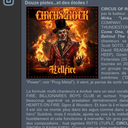
Douze pistes...et des étoiles !
CIRCUS OF 
par le batteur
Mirka "Le
COMPANY
,
KO
THUNDESTO
Come One, 
Behind The 
chanteurs s
Scott SOTO
,
David READ
HEEP
),
Giris
Finlandais (35
tournée en 20
un groupe rev
musiciens de
extrêmes ("D
"Power", voir "Prog Métal"), il vient, je pense de sortir s
La formule multi-chanteurs a évolué vers un seul vocali
FIRE
,
BILLIONAIRES BOYS CLUB
et surtout
Yng
beaucoup apprécié sa prestation dernièrement dans
HEARTS ON FIRE
Signs & Wonders
. Et bien là il m'ép
il est sûr ne monte plus dans les aigus comme dans sa
héro" Suédois, mais il module, ajuste sa voix à la mélodi
humblement et cela fonctionne à merveille. Un gros point
des compositions : huit signées
RIITIS
(
TUPLE
,
CIRC
SIKORA
(
LEASH EYES
). Ceux-ci ont un don particulie