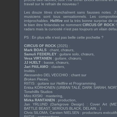
travail sur le refrain de nouveau !
Les douze titres s'enchaînent sans fausses notes. J'a
musiciens sont tous sensationnels. Les compositio
irréprochables.
Hellfire
est la très bonne surprise de ce 
le bien être finlandais se nomment
CIRCUS OF ROCK
!
radars mais la curiosité n'est pas toujours un vilain défau
PS : En plus elle n'est pas belle cette pochette ?
CIRCUS OF ROCK
(2025) :
Mark BOALS
: chant, chœurs,
Samuli FEDERLEY
: guitare solo, chœurs,
Vesa VIRTANEN
: guitare, chœurs,
JJ HJELT
: basse, chœurs,
Jari PAILAMO
: claviers,
Invités :
Alessandro DEL VECCHIO
: chant sur
Broken Pieces
,
RIITIS
: guitare sur
Hellfire
et Programming.
Erkka KORHONEN
(
URBAN TALE
,
DARK SARAH
,
NOR
Tonehillls Studios
Miro KIISKI
: mastering,
Mirka RANTANEN
: production,
Jan YRLUND (Darkgrove Design) : Cover Art (
ME
BATTLE BEAST
,
SERIOUS BLACK
,
DELAIN
…)
Chris SILOMA
, Carsten NIELSEN : producteurs exécutif
RIITIS
: compositions.