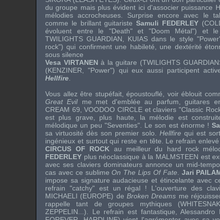
du groupe mais plus évident ici d'associer puissance 
mélodies accrocheuses. Surprise encore avec le ta
comme le brillant guitariste
Samuli FEDERLEY
(
COL
évoluent entre le "Death" et "Doom Métal") et le
TWILIGHTS GUARDIAN
,
KUIAS
dans le style "Power
rock") qui confirment une habileté, une dextérité éto
sous silence
Vesa VIRTANEN
à la guitare (
TWILIGHTS GUARDIAN
(
KENZINER
, "Power") qui eux aussi participent acti
Hellfire
.
Vous allez être stupéfait, époustouflé, voir éblouit co
Great Evil
me met d'emblée au parfum, guitares e
CREAM 69
,
VOODOO CIRCLE
et claviers "Classic Roc
est plus grave, plus haute, la mélodie est construi
mélodique un peu "Seventies". Le son est énorme !
Sa
sa virtuosité dès son premier solo.
Hellfire
qui est sort
ingénieux et surtout qui reste en tête. Le refrain enlev
CIRCUS OF ROCK
au meilleur du hard rock mélo
FEDERLEY
plus néoclassique à la
MALMSTEEN
est ex
avec ses claviers dominateurs annonce un mid-tempo 
cas avec ce sublime
On The Lips Of Fate
.
Jari PAILA
impose sa signature audacieuse et étincelante avec ce
refrain "catchy" est un régal ! L'ouverture des cla
MICHAELI
(
EUROPE
) de
Broken Dreams
me réjouisse
rappelle tant de groupes mythiques (
WHITESNA
ZEPPELIN
...). Le refrain est fantastique,
Alessandro
FOREVER
,
HARDLINE
) vient l'agrémenter avec sa vo