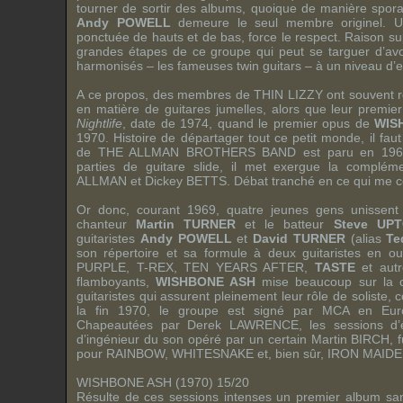
tourner de sortir des albums, quoique de manière sporadi
Andy POWELL
demeure le seul membre originel. Une
ponctuée de hauts et de bas, force le respect. Raison su
grandes étapes de ce groupe qui peut se targuer d’avoi
harmonisés – les fameuses twin guitars – à un niveau d’e
A ce propos, des membres de
THIN LIZZY
ont souvent r
en matière de guitares jumelles, alors que leur premie
Nightlife
, date de 1974, quand le premier opus de
WIS
1970. Histoire de départager tout ce petit monde, il fau
de
THE ALLMAN BROTHERS BAND
est paru en 1969
parties de guitare slide, il met exergue la complém
ALLMAN
et
Dickey BETTS
. Débat tranché en ce qui me 
Or donc, courant 1969, quatre jeunes gens unissent l
chanteur
Martin TURNER
et le batteur
Steve UP
guitaristes
Andy POWELL
et
David TURNER
(alias
Te
son répertoire et sa formule à deux guitaristes en 
PURPLE
,
T-REX
,
TEN YEARS AFTER
,
TASTE
et autr
flamboyants,
WISHBONE ASH
mise beaucoup sur la c
guitaristes qui assurent pleinement leur rôle de soliste,
la fin 1970, le groupe est signé par
MCA
en Europ
Chapeautées par
Derek LAWRENCE
, les sessions d’
d’ingénieur du son opéré par un certain
Martin BIRCH
, 
pour
RAINBOW
,
WHITESNAKE
et, bien sûr,
IRON MAID
WISHBONE ASH (1970) 15/20
Résulte de ces sessions intenses un premier album sans