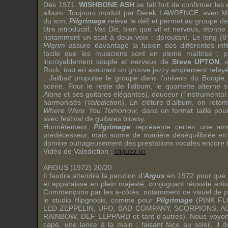
Dès 1971,
WISHBONE ASH
se fait fort de confirmer les
album. Toujours produit par
Derek LAWRENCE
, avec
M
du son,
Pilgrimage
relève le défi et permet au groupe de 
titre introductif,
Vas Dis
, bien que vif et nerveux, étonne
notamment un scat à deux voix : déroutant. Le long (8’
Pilgrim
assure davantage la fusion des différentes inf
facile que les musiciens sont en pleine maîtrise ; p
incroyablement souple et nerveux de
Steve UPTON
, 
Rock, tout en assurant un groove jazzy amplement relayé 
:
Jailbait
propulse le groupe dans l’univers du Boogie,
scène. Pour le reste de l’album, le quartette alterne su
Alone
et ses guitares élégantes), douceur (l’instrumental
harmonisés (
Valediction
). En clôture d’album, on reto
Where Were You Tomorrow
, dans un format taillé pou
avec festival de guitares bluesy.
Honnêtement,
Pilgrimage
représente certes une amé
prédécesseur, mais sonne de manière déséquilibrée en 
domine outrageusement des prestations vocales encore t
Vidéo de Valediction :
cliquez ici
ARGUS (1972) 20/20
Il faudra attendre la parution d’
Argus
en 1972 pour que l
et apparaisse en plein majesté, conjuguant réussite arti
Commençons par les à-côtés, notamment ce visuel de poc
le studio Hipgnosis, comme pour
Pilgrimage
(
PINK F
LED ZEPPELIN
,
UFO
,
BAD COMPANY
,
SCORPIONS
,
A
RAINBOW
,
DEF LEPPARD
et tant d’autres). Nous voyo
capé, une lance à la main ; faisant face au soleil, il