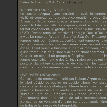
Vidéo de The King Will Come :
cliquez ici
WISHBONE FOUR (1973) 15/20
Le succès d’
Argus
ayant entraîné un cycle foisonnant
vivifié et combatif qui enregistre ce quatrième opus. 
Things To Say
en ouverture, ainsi que le Boogie
No Eas
rejoint la liste des ballades exquises, dont le groupe a
format conséquent, le groupe s’en remet à une suavit
(8’27).
Doctor
tente de réactiver l’énergie Rock’n’Roll, 
trivial. Le reste de l’album –
Sorrel
et
Sing Out The song
tempos lents ou médium, particulièrement tempérés, avec
un peu comme si les tournées américaines avaient ass
d’idée, il faut louer le huitième et dernier morceau,
Rock
d’une trame Folk, de guitare slide et de chant charmeur.
Cela dit, on sent ici un groupe à l’inspiration un brin él
tourne ostensiblement le dos à l’inspiration épique qui irr
posture davantage susceptible de charmer les Etats-
confirmer dans les années à venir, sans que le succès so
LIVE DATES (1973) 20/20
Consciente du momentum créé par l’album
Argus
et de 
le label décide de publier un double album live, essen
concerts en Grande-Bretagne. Merveilleuse idée car, 
pouvons bénéficier d’un rendu électrisant du meilleu
studio du groupe. Enregistré en Grande-Bretagne (C
Portsmouth) dans des salles de taille intermédiaires
transcende les versions d’origine, sans que jamais l’éne
ne trahisse la finesse de l’interprétation.