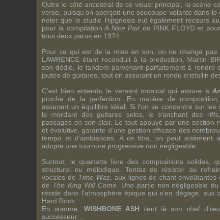
Outre le côté ancestral de ce visuel principal, la scène c
verso, puisqu’on aperçoit une soucoupe volante dans le c
noter que le studio Hipgnosis eut également recours au
pour la compilation
A Nice Pair
de
PINK FLOYD
et pour
tous deux parus en 1974.
Pour ce qui est de la mise en son, on ne change pas
LAWRENCE
étant reconduit à la production,
Martin B
son dédié, le tandem parvenant parfaitement à rendre 
joutes de guitares, tout en assurant un rendu cristallin des
C’est bien entendu le versant musical qui assure à
A
proche de la perfection. En matière de composition, 
assurant un équilibre idéal. Si l’on se concentre sur les
le mordant des guitares solos, le tranchant des riffs
passages en son clair. Le tout appuyé par une section
et évolutive, garante d’une gestion efficace des nombr
tempo et d’ambiances. A ce titre, on peut aisément 
adopte une tournure progressive non négligeable.
Surtout, le quartette livre des compositions solides, 
structurel ou mélodique. Tentez de résister au refra
vocales de
Time Was
, aux lignes de chant envoûtantes
de
The King Will Come
. Une partie non négligeable d
réside dans l’atmosphère épique qui s’en dégage, aux c
Hard Rock.
En somme,
WISHBONE ASH
tient là son chef d’œu
successeur…