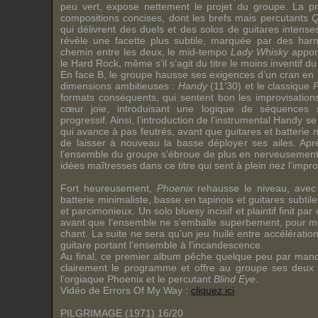
peu vert, expose nettement le projet du groupe. La p
compositions concises, dont les brefs mais percutants
Q
qui délivrent des duels et des solos de guitares intenses
révèle une facette plus subtile, marquée par des har
chemin entre les deux, le mid-tempo
Lady Whisky
apport
le Hard Rock, même s’il s’agit du titre le moins inventif du 
En face B, le groupe hausse ses exigences d’un cran e
dimensions ambitieuses :
Handy
(11’30) et le classique
P
formats conséquents, qui sentent bon les improvisation
cœur joie, introduisant une logique de séquences 
progressif. Ainsi, l’introduction de l’instrumental Handy 
qui avance à pas feutrés, avant que guitares et batterie
de laisser à nouveau la basse déployer ses ailes. Apr
l’ensemble du groupe s’ébroue de plus en nerveusement
idées maîtresses dans ce titre qui sent à plein nez l’improv
Fort heureusement,
Phoenix
rehausse le niveau, avec s
batterie minimaliste, basse en tapinois et guitares subtil
et parcimonieux. Un solo bluesy incisif et plaintif finit pa
avant que l’ensemble ne s’emballe superbement, pour mie
chant. La suite ne sera qu’un jeu huilé entre accélération 
guitare portant l’ensemble à l’incandescence.
Au final, ce premier album pêche quelque peu par man
clairement le programme et offre au groupe ses deux 
l’orgiaque Phoenix et le percutant
Blind Eye
.
Vidéo de Errors Of My Way :
cliquez ici
PILGRIMAGE (1971) 16/20