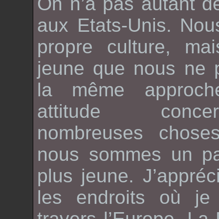
On n’a pas autant de
aux Etats-Unis. Nou
propre culture, mai
jeune que nous ne 
la même approch
attitude conc
nombreuses chose
nous sommes un p
plus jeune. J’appré
les endroits où j
travers l’Europe. La