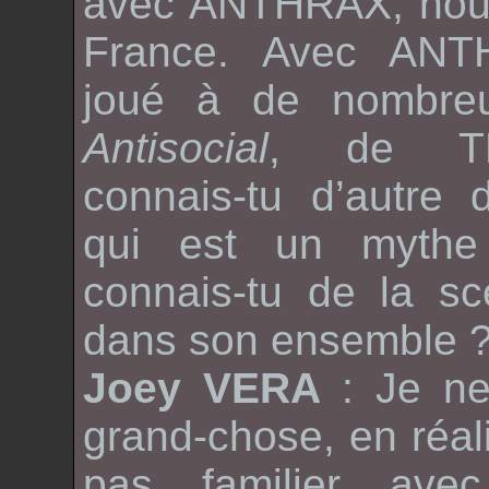
avec
ANTHRAX
, no
France. Avec
ANT
joué à de nombreu
Antisocial
, de
T
connais-tu d’autre
qui est un mythe
connais-tu de la sc
dans son ensemble 
Joey VERA
: Je n
grand-chose, en réali
pas familier ave