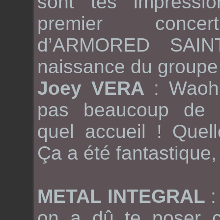
sont tes impressi
premier concer
d’
ARMORED SAI
naissance du groupe
Joey VERA
: Waoh 
pas beaucoup de 
quel accueil ! Quel
Ça a été fantastique
METAL INTEGRAL
:
on a dû te poser c