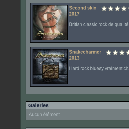
Second skin
2017
British classic rock de qualité 
Snakecharmer
2013
Hard rock bluesy vraiment ch
Galeries
Aucun élément