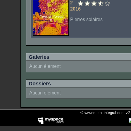
2
2016
Pierres solaires
Galeries
Aucun élément
Dossiers
Aucun élément
© www.metal-integral.com v2.5