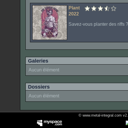
Plant
2022
Savez-vous planter des riffs 
Galeries
Aucun élément
Dossiers
Aucun élément
© www.metal-integral.com v2.5