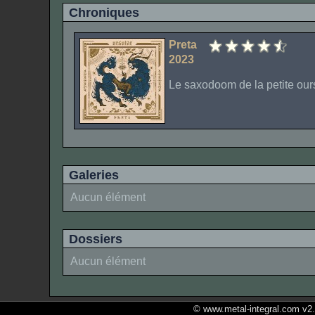
Chroniques
Preta
2023
Le saxodoom de la petite ou
Galeries
Aucun élément
Dossiers
Aucun élément
© www.metal-integral.com v2.5