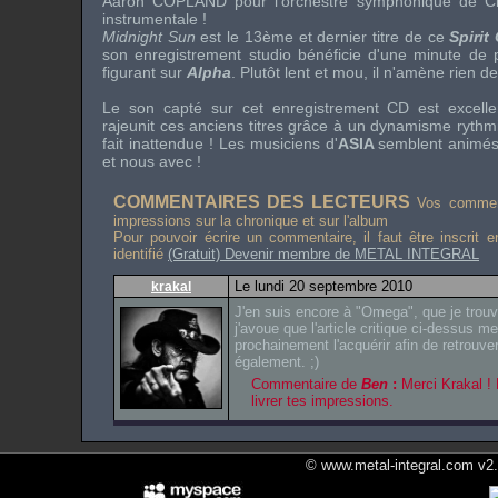
Aaron COPLAND
pour l'orchestre symphonique de
C
instrumentale !
Midnight Sun
est le 13ème et dernier titre de ce
Spirit
son enregistrement studio bénéficie d'une minute de pl
figurant sur
Alpha
. Plutôt lent et mou, il n'amène rien d
Le son capté sur cet enregistrement
CD
est excelle
rajeunit ces anciens titres grâce à un dynamisme rythmi
fait inattendue ! Les musiciens d'
ASIA
semblent animés
et nous avec !
COMMENTAIRES DES LECTEURS
Vos comment
impressions sur la chronique et sur l'album
Pour pouvoir écrire un commentaire, il faut être inscrit 
identifié
(Gratuit) Devenir membre de METAL INTEGRAL
Le lundi 20 septembre 2010
krakal
J'en suis encore à "Omega", que je trouv
j'avoue que l'article critique ci-dessus me
prochainement l'acquérir afin de retrouv
également. ;)
Commentaire de
Ben
:
Merci Krakal ! 
livrer tes impressions.
© www.metal-integral.com v2.5