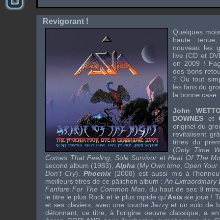
Revigorant !
Quelques mois
haute tenue
nouveau les g
live (
CD
et
DV
en 2009 ! Faç
des bons retou
? Ou tout simp
les fans du gr
la bonne case.
John WETT
DOWNES
et
originel du gr
revitalisent g
titres du pr
(
Only Time Wil
Comes That Feeling
,
Sole Survivor
et
Heat Of The M
second album (1983),
Alpha
(
My Own time
,
Open Your
Don't Cry
).
Phoenix
(2008) est aussi mis à l'honneu
meilleurs titres de ce pâlichon album :
An Extraordinary 
Fanfare For The Common Man
, du haut de ses 9 min
le titre le plus
Rock
et le plus rapide qu'
Asia
aie joué ! 
et ses claviers, avec une touche
Jazzy
et un solo de b
détonnant, ce titre, à l'origine oeuvre classique, a en