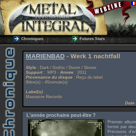
Chroniques
Futures Stars
MARIENBAD
- Werk 1 nachtfall
Style
: Dark / Gothic / Doom / Stoner
Support
: MP3 -
Année
: 2011
Provenance du disque
: Reçu du label
8titre(s) - 45minute(s)
Label(s)
:
Massacre Records
Date 
L'année prochaine peut-être ?
Premier albu
formé par de
Précisons d’e