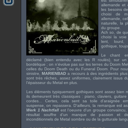
est simultané
allemande et 
les besoins de
choisi de m’
allemande, cell
naturelle, la 
du groupe.
Ach so
, de quo
choisi la voi
lent, lourd
gothique, touj
Le chant e
déclamé (bien entendu avec les R roulés), sur un 
bordélique ; on n’évolue pas sur les terres du
Doom Met
celles du
Doom Death
ou du
Funeral Doom
. Pour nou
sinistre,
MARIENBAD
a recours à des ingrédients plus 
sont très rêches, assez uniformes, clairement issus
l’épaisseur du
Metal
en plus.
Les éléments typiquement gothiques sont assez bien 
ils demeurent très classiques : piano, claviers, guitar
cordes... Certes, cela sent sa toile d’araignée e
suspense, on repassera. D’ailleurs, la remarque est a
Werk 1 Nachtfall
est l’oeuvre d’un groupe convaincu, 
résultat souffre d’un manque de passion et de
inconditionnels de
Metal
sombre ou de la gutturale lang