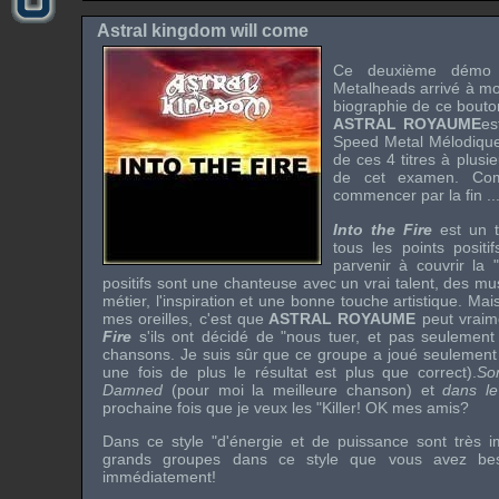
Astral kingdom will come
Ce deuxième démo 
Metalheads arrivé à mo
biographie de ce bouton
ASTRAL ROYAUME
es
Speed Metal Mélodique 
de ces 4 titres à plusie
de cet examen. Com
commencer par la fin ..
Into the Fire
est un 
tous les points positi
parvenir à couvrir la 
positifs sont une chanteuse avec un vrai talent, des mu
métier, l'inspiration et une bonne touche artistique. Mai
mes oreilles, c'est que
ASTRAL ROYAUME
peut vraim
Fire
s'ils ont décidé de "nous tuer, et pas seulement
chansons. Je suis sûr que ce groupe a joué seulement 
une fois de plus le résultat est plus que correct).
So
Damned
(pour moi la meilleure chanson) et
dans le
prochaine fois que je veux les "Killer! OK mes amis?
Dans ce style "d'énergie et de puissance sont très im
grands groupes dans ce style que vous avez beso
immédiatement!