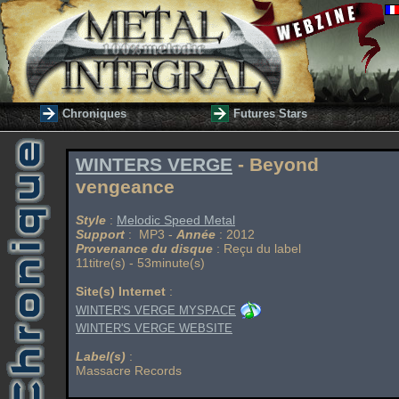
Chroniques
Futures Stars
WINTERS VERGE
- Beyond
vengeance
Style
:
Melodic Speed Metal
Support
: MP3 -
Année
: 2012
Provenance du disque
: Reçu du label
11titre(s) - 53minute(s)
Site(s) Internet
:
WINTER'S VERGE MYSPACE
WINTER'S VERGE WEBSITE
Label(s)
:
Massacre Records