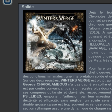
Solide
Déjà le tro
Chypriotes d
pourrait presq
chronique que
l’album préc
(2010). A s
puissant et é
aficionad
HELLOWEE
SAVATAGE
, s
moins du mo
quelque chose
de
Metal
très 
Pour faire un
chef d’oeuvre,
des conditions minimales : une interprétation solide et 
Sur ces deux registres,
WINTERS VERGE
est plutôt au
George CHARALAMBOUS
n’a pas gagné en coffre e
est par contre convaincant dans un registre plus dou
ses compères guitariste et claviériste, respectivemen
PSILLIDES
, emportent l’adhésion par leur maestria
dextérité et efficacité, sans négliger un solide sen
double grosse caisse est trop souvent au rendez-vous, 
section rythmique assure une dynamique de chaque inst