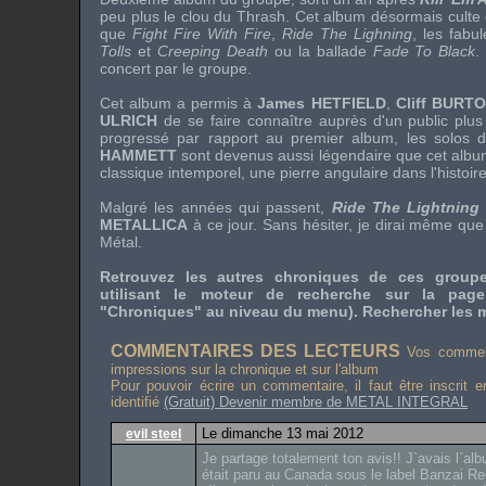
peu plus le clou du
Thrash
. Cet album désormais culte 
que
Fight Fire With Fire
,
Ride The Lighning
, les fabu
Tolls
et
Creeping Death
ou la ballade
Fade To Black
.
concert par le groupe.
Cet album a permis à
James HETFIELD
,
Cliff BURT
ULRICH
de se faire connaître auprès d'un public plus
progressé par rapport au premier album, les solos 
HAMMETT
sont devenus aussi légendaire que cet albu
classique intemporel, une pierre angulaire dans l'histoi
Malgré les années qui passent,
Ride The Lightning
METALLICA
à ce jour. Sans hésiter, je dirai même que
Métal
.
Retrouvez les autres chroniques de ces grou
utilisant le moteur de recherche sur la pag
"Chroniques" au niveau du menu). Rechercher les mo
COMMENTAIRES DES LECTEURS
Vos comment
impressions sur la chronique et sur l'album
Pour pouvoir écrire un commentaire, il faut être inscrit 
identifié
(Gratuit) Devenir membre de METAL INTEGRAL
Le dimanche 13 mai 2012
evil steel
Je partage totalement ton avis!! J`avais l`alb
était paru au Canada sous le label Banzai Re