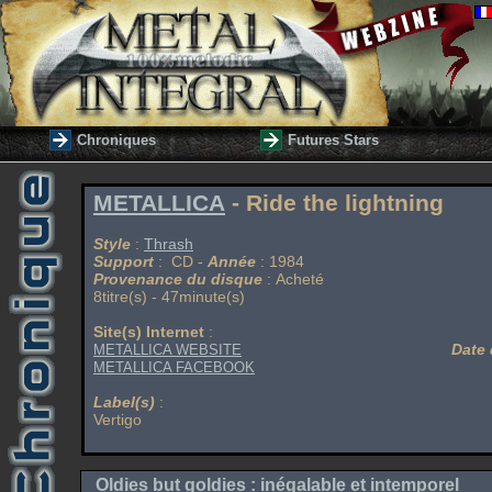
Chroniques
Futures Stars
METALLICA
- Ride the lightning
Style
:
Thrash
Support
: CD -
Année
: 1984
Provenance du disque
: Acheté
8titre(s) - 47minute(s)
Site(s) Internet
:
Date 
METALLICA WEBSITE
METALLICA FACEBOOK
Label(s)
:
Vertigo
Oldies but goldies : inégalable et intemporel