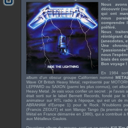
Nous avons
découvrir (ou
qui ont mar
nous parai
comprendre l
préféré.
Nous traite
réintégrant d
(anecdotes, et
Une chroni
"passionnée"
nous l'espéron
biais des comm
Bon voyage !
En 1984 sor
album d'un obscur groupe Californien nommé
META
Wave Of British Heavy Metal
, représenté par
MOTOR
LEPPARD
ou
SAXON
(parmi les plus connus), cet alb
Heavy Metal
. Je vais vous confier un secret : je l'avais 
était sorti sur le label
Bernett Records
, fondé par le
animateur sur
RTL
radio à l'époque, qui est un de
ABRAHAM
d'
Europe 1
) pour le
Rock
. N'oublions pa
(
Francis ZEGUT
) et son
Wango Tango
(la première é
Métal
en France démarrée en 1980), qui a contribué à f
aux Métalleux Gaulois.
Deuxième album du groupe, sorti un an après
Kill 'Em A