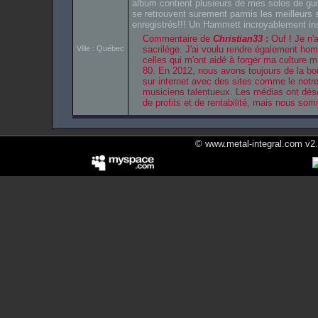
album contient plusieurs de mes solos de guit
se retrouvent surement parmis les meilleurs 
enregistrés!!! Un Hammett incroyablement ins
Commentaire de
Christian33
:
Ouf ! Je n'
Ville : Québec
sacrilège. J'ai voulu rendre également ho
celles qui m'ont aidé à forger ma culture 
80. En 2012, nous avons toujours de la b
sur internet avec des sites comme le notre
musiciens talentueux. Les médias ont dés
de profits et de rentabilité, mais nous so
© www.metal-integral.com v2.5