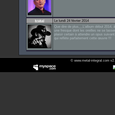
Le lundi 24 février 2014
krakal
Que dire de plus,,,,L'album début 2014, à
une fresque dont les oreilles ne se lasse
plaisir certain à attendre un opus suivant
qui reflète parfaitement cette œuvre !!!
© www.metal-integral.com v2.5