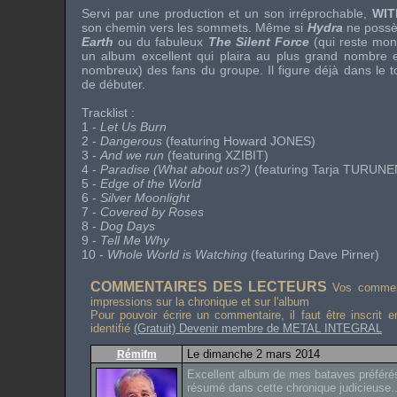
Servi par une production et un son irréprochable,
WIT
son chemin vers les sommets. Même si
Hydra
ne possè
Earth
ou du fabuleux
The Silent Force
(qui reste mon
un album excellent qui plaira au plus grand nombre et
nombreux) des fans du groupe. Il figure déjà dans le t
de débuter.
Tracklist
:
1 -
Let Us Burn
2 -
Dangerous
(featuring Howard JONES)
3 -
And we run
(featuring XZIBIT)
4 -
Paradise (What about us?)
(featuring Tarja TURUNE
5 -
Edge of the World
6 -
Silver Moonlight
7 -
Covered by Roses
8 -
Dog Days
9 -
Tell Me Why
10 -
Whole World is Watching
(featuring Dave Pirner)
COMMENTAIRES DES LECTEURS
Vos comment
impressions sur la chronique et sur l'album
Pour pouvoir écrire un commentaire, il faut être inscrit 
identifié
(Gratuit) Devenir membre de METAL INTEGRAL
Le dimanche 2 mars 2014
Rémifm
Excellent album de mes bataves préférés 
résumé dans cette chronique judicieuse..