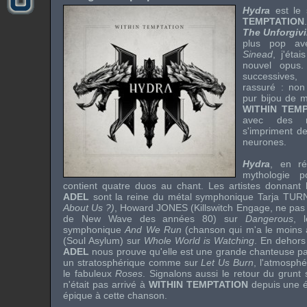
Hydra
est le 
TEMPTATION
The Unforgiv
plus
pop
ave
Sinead
, j'éta
nouvel opus.
successives,
rassuré : non
pur bijou de m
WITHIN TEM
avec des re
s'impriment de
neurones.
Hydra
, en ré
mythologie p
contient quatre duos au chant. Les artistes donnant 
ADEL
sont la reine du métal symphonique
Tarja TU
About Us ?)
,
Howard JONES
(
Killswitch Engage
, ne pas
de
New Wave
des années 80) sur
Dangerous
, 
symphonique
And We Run
(chanson qui m'a le moins 
(
Soul Asylum
) sur
Whole World is Watching
. En dehors
ADEL
nous prouve qu'elle est une grande chanteuse pa
un stratosphérique comme sur
Let Us Burn
, l'atmosph
le fabuleux
Roses
. Signalons aussi le retour du
grunt
n'était pas arrivé à
WITHIN TEMPTATION
depuis une ét
épique à cette chanson.