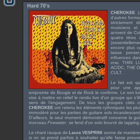
Hard 70's
CHEROKEE
d'autres form
strictement i
musiciens et
arrivent de Co
quatre titres
(essentielle
encore plus c
laisse pense
influences dan
vrac
THIN LI
AC/DC
,
THE 
CULT
.
Le fait est q
pour une app
empreinte de Boogie et de Rock le confirme. Le son lu
vise à mettre en relief le rendu live d'un groupe qui s'il
sens de l'engagement. De tous les groupes cités c
CHEROKEE
ont retenu les éléments rythmiques les plus
immodéré pour les parties de guitare solo incandescent
D'ailleurs, le seul moment démonstratif concerne la gui
morceau
Firewater
, se fend d'un solo bourré de tapping
Le chant rauque de
Laura VESPRINI
sonne de manière
si on se prend parfois à souhaiter qu'elle fasse preu